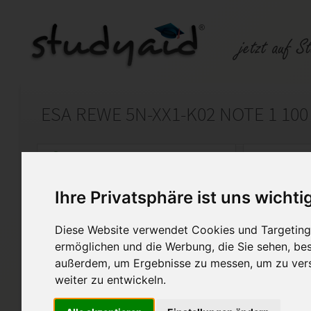
ESA REWE 5N-XX1-K02 NOTE 1 100
Auf StudyAid.de verkaufen
Kateg
Ihre Privatsphäre ist uns wichti
Startseite
Rechnungswesen
Diese Website verwendet Cookies und Targeting 
Praxiswissen Recht Sachenrecht, ungerecht
ermöglichen und die Werbung, die Sie sehen, bes
außerdem, um Ergebnisse zu messen, um zu ver
Die von mir erarbeitete Eins
weiter zu entwickeln.
1 bewertet und erhielt 100 Pu