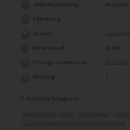
Letzte Aktualisierung:
09.02.2026
0 Bewertung
Studium:
ILS Buchhal
Bisher verkauft:
32 mal
Prüfungs-/Lernheft-Code:
REWE 5N-X
Benotung:
1
Enthaltene Schlagworte:
REWE 5N-XX1-K02
Note 1
volle Punktezahl
100 Pun
ungerechtfertigte Bereicherung und unerlaubte Handlung