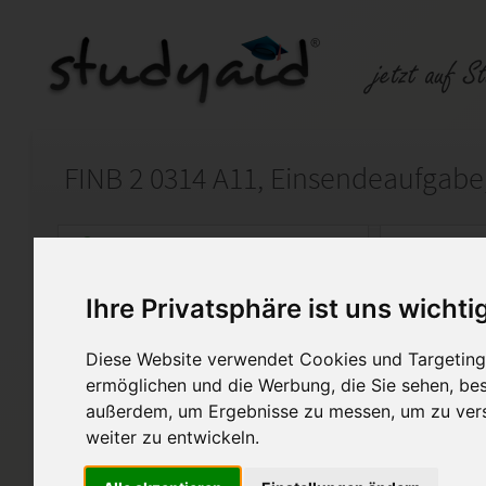
FINB 2 0314 A11, Einsendeaufgabe
Auf StudyAid.de verkaufen
Kateg
Ihre Privatsphäre ist uns wichti
Startseite
Rechnungswesen
Diese Website verwendet Cookies und Targeting 
Finanzbuchhaltung II
ermöglichen und die Werbung, die Sie sehen, bes
außerdem, um Ergebnisse zu messen, um zu ver
Ich biete hier meine selbsters
weiter zu entwickeln.
genannte Einsendeaufgabe an.
Note 1 bewertet. Diese Lösung