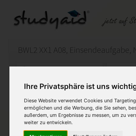
BWL2 XX1 A08, Einsendeaufgabe, N
Auf StudyAid.de verkaufen
Kateg
Ihre Privatsphäre ist uns wichti
Startseite
Wirtschaft
Diese Website verwendet Cookies und Targeting 
Steuern
ermöglichen und die Werbung, die Sie sehen, bes
außerdem, um Ergebnisse zu messen, um zu ver
Ich biete hier meine selbsters
weiter zu entwickeln.
genannte Einsendeaufgabe an.
Note 1 bewertet. Diese Lösung