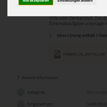
Alle akzeptieren
Einstellungen ändern
Ich biete hier eine Musterlös
an. Bitte verwendet diese Lös
Hilfe oder Denkanstoß. Das d
Einsendeaufgabe untersage ic
Diese Lösung enthält 1 Date
SFBB05N_ML_0917A12.pdf
Weitere Information:
18.07.2026 - 19:50:00
Kategorie:
Rechnungs
Eingestellt am:
14.03.2018