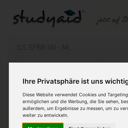
ILS SFBB 5N - ML
Auf StudyAid.de verkaufen
Kateg
Ihre Privatsphäre ist uns wichti
Startseite
Rechnungswesen
Diese Website verwendet Cookies und Targeting 
Steuerrecht und betriebliche
ermöglichen und die Werbung, die Sie sehen, bes
außerdem, um Ergebnisse zu messen, um zu ver
Musterlösung der Einsendeauf
weiter zu entwickeln.
Besteuerung der handelsrec
Lernheftnummer: A12 - 2017