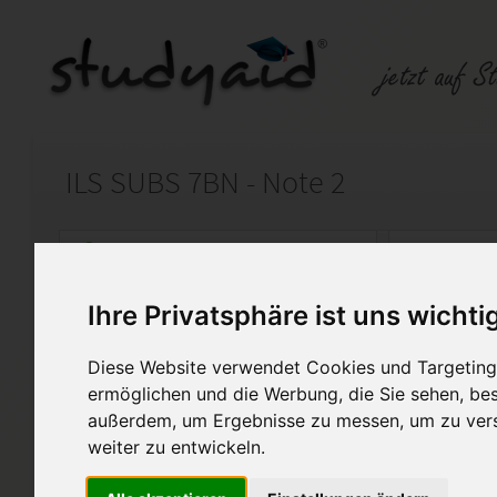
ILS SUBS 7BN - Note 2
Auf StudyAid.de verkaufen
Kateg
Ihre Privatsphäre ist uns wichti
Startseite
Rechnungswesen
Diese Website verwendet Cookies und Targeting 
Steuerrecht und betriebliche
ermöglichen und die Werbung, die Sie sehen, bes
außerdem, um Ergebnisse zu messen, um zu ver
Musterlösung der Einsendeauf
weiter zu entwickeln.
Umsatzsteuer – Teil 2
Lernheftnummer: A12 - 2017