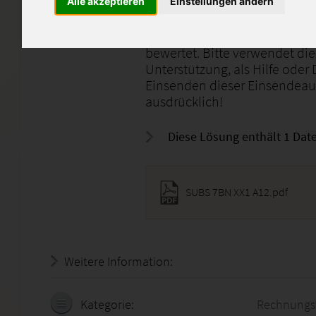
Alle akzeptieren
Einstellungen ändern
Ich biete hier meine selbsters
genannte ESA an. Diese Arbei
bewertet. Bitte verwendet di
Unterstützung, als Hilfe oder
Einsenden dieser Einsendeauf
ausdrücklich!
Diese Lösung enthält 1 Date
SUBS 7BN XX1 A12.pdf
Weitere Information:
22.07.2026 - 00:29:09
Kategorie:
Rechnungs