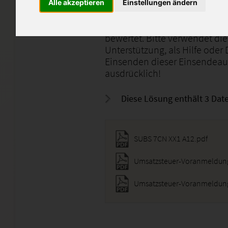
Alle akzeptieren
Einstellungen ändern
Ich biete hier meine selbsters
genannte ESA an. Diese Arbei
bewertet. Bitte verwendet di
Unterstützung, als Hilfe oder
Einsenden dieser Einsendeauf
ausdrücklich!
Diese Lösung enthält 3 Date
SUBS 7CN XX1 A12.pdf
Umsatzsteuer-Voranmeldung 
Umsatzsteuer-Voranmeldung 