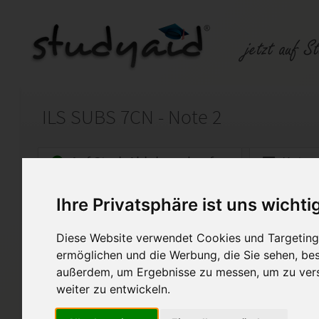
ILS SUBS 7CN - Note 2
Auf StudyAid.de verkaufen
Kateg
Ihre Privatsphäre ist uns wichti
Startseite
Rechnungswesen
Diese Website verwendet Cookies und Targeting 
Steuerrecht und betriebliche
ermöglichen und die Werbung, die Sie sehen, bes
Musterlösung der Einsendeauf
außerdem, um Ergebnisse zu messen, um zu ver
Umsatzsteuer – Teil 3
weiter zu entwickeln.
Lernheftnummer: A12 - 2017