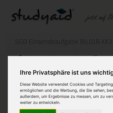
Auf StudyAid.de verkaufen
Kateg
Ihre Privatsphäre ist uns wichti
Startseite
Rechnungswesen
Diese Website verwendet Cookies und Targeting 
Organisation und Formen de
ermöglichen und die Werbung, die Sie sehen, bes
außerdem, um Ergebnisse zu messen, um zu ver
Meine Lösungen sollen ausschlie
weiter zu entwickeln.
Diese Lösung enthält 1 Date