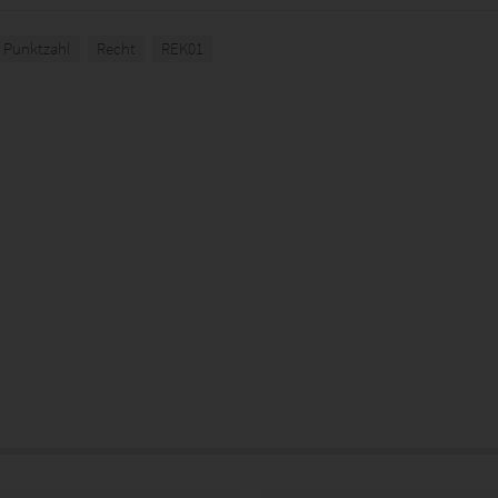
e Punktzahl
Recht
REK01