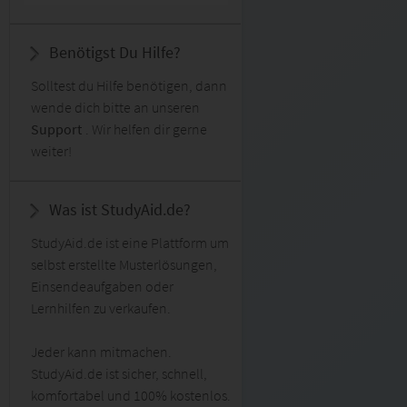
Benötigst Du Hilfe?
Solltest du Hilfe benötigen, dann
wende dich bitte an unseren
Support
. Wir helfen dir gerne
weiter!
Was ist StudyAid.de?
StudyAid.de ist eine Plattform um
selbst erstellte Musterlösungen,
Einsendeaufgaben oder
Lernhilfen zu verkaufen.
Jeder kann mitmachen.
StudyAid.de ist sicher, schnell,
komfortabel und 100% kostenlos.