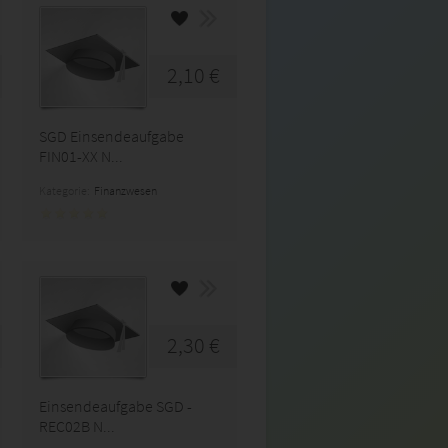
2,10 €
SGD Einsendeaufgabe
FIN01-XX N...
Kategorie:
Finanzwesen
2,30 €
Einsendeaufgabe SGD -
REC02B N...