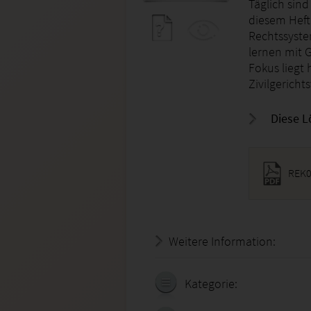
Täglich sind
diesem Heft
Rechtssyste
lernen mit 
Fokus liegt
Zivilgerich
Diese L
REK0
Weitere Information:
18.07.
Kategorie: