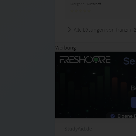
Kategorie:
Wirtschaft
Alle Lösungen von franziii_
Werbung
StudyAid.de