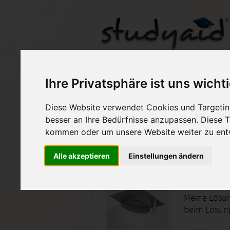
Ihre Privatsphäre ist uns wicht
Diese Website verwendet Cookies und Targeting
Auf StudyAid.de verkau
besser an Ihre Bedürfnisse anzupassen. Diese
kommen oder um unsere Website weiter zu ent
Startseite
Wirtschaft
Alle akzeptieren
Einstellungen ändern
Einführu
Meine Lösun
beim Lösung