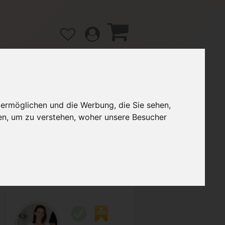
 ermöglichen und die Werbung, die Sie sehen,
gänge
Hilfe / FAQ
en, um zu verstehen, woher unsere Besucher
2,30 €
Verkäufer:
franziii_2801