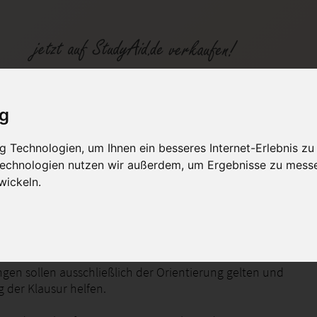
SGD Einsendeaufgabe zu REK01 Note 1 Punkte 100
ig
 Technologien, um Ihnen ein besseres Internet-Erlebnis zu
fen
Kategorien
Studiengänge / Lehr
 Technologien nutzen wir außerdem, um Ergebnisse zu mess
wickeln.
2 Verkäufe in der letzten Zeit
ng in das Rechtswesen
gen sollen ausschließlich der Orientierung gelten und
 der Klausur helfen.