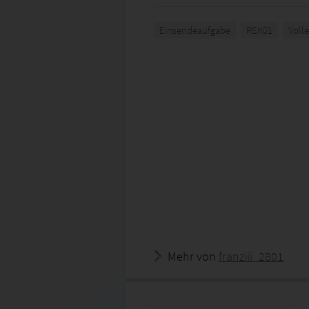
Einsendeaufgabe
REK01
Voll
Mehr von
franziii_2801