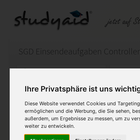
Auf StudyAid.de verkaufen
Kateg
Ihre Privatsphäre ist uns wichti
Startseite
Rechnungswesen
Diese Website verwendet Cookies und Targeting 
Berichtswesen II - Tabellenk
ermöglichen und die Werbung, die Sie sehen, bes
außerdem, um Ergebnisse zu messen, um zu ver
Lösung der Einsendeaufgabe
weiter zu entwickeln.
"Berichtswesen II - Tabellenka