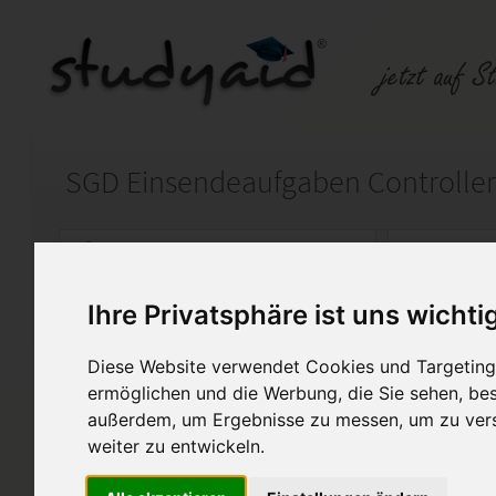
Auf StudyAid.de verkaufen
Kateg
Ihre Privatsphäre ist uns wichti
Startseite
Rechnungswesen
Diese Website verwendet Cookies und Targeting 
Präsentation und optische R
ermöglichen und die Werbung, die Sie sehen, bes
außerdem, um Ergebnisse zu messen, um zu ver
Lösung der Einsendeaufgabe 
weiter zu entwickeln.
und optische Rhetorik“