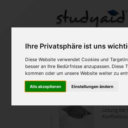
Ihre Privatsphäre ist uns wicht
Diese Website verwendet Cookies und Targeting
Auf StudyAid.de verkau
besser an Ihre Bedürfnisse anzupassen. Diese
kommen oder um unsere Website weiter zu ent
Startseite
Rechnungswesen
Alle akzeptieren
Einstellungen ändern
Führung 
Lösung der
Konfliktlös