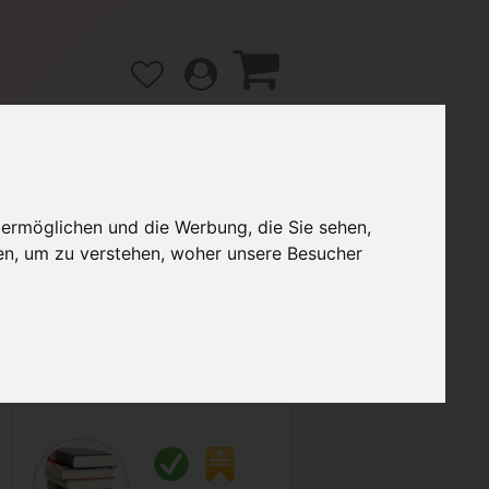
 ermöglichen und die Werbung, die Sie sehen,
gänge
Hilfe / FAQ
en, um zu verstehen, woher unsere Besucher
4,79 €
Verkäufer:
Alexander49