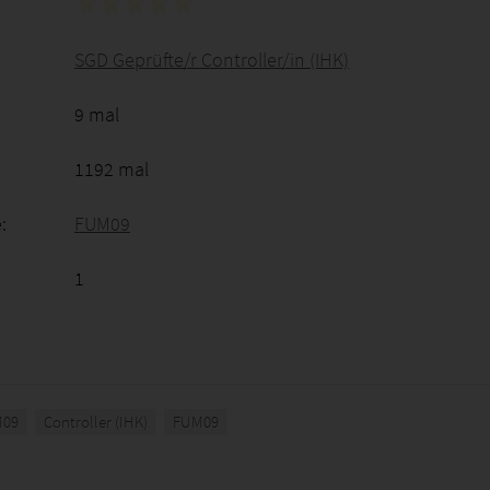
SGD Geprüfte/r Controller/in (IHK)
9 mal
1192 mal
:
FUM09
1
M09
Controller (IHK)
FUM09