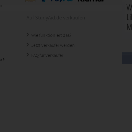
en
Auf StudyAid.de verkaufen
Wie funktioniert das?
Jetzt Verkäufer werden
FAQ für Verkäufer
d ®