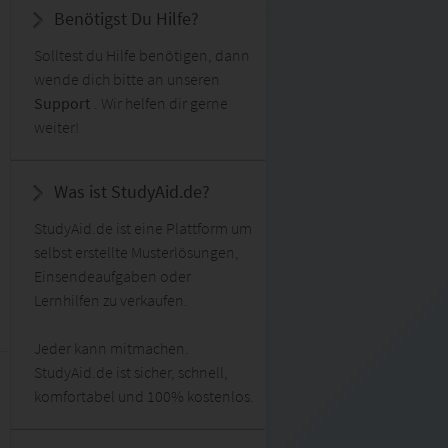
Benötigst Du Hilfe?
Solltest du Hilfe benötigen, dann
wende dich bitte an unseren
Support
. Wir helfen dir gerne
weiter!
Was ist StudyAid.de?
StudyAid.de ist eine Plattform um
selbst erstellte Musterlösungen,
Einsendeaufgaben oder
Lernhilfen zu verkaufen.
Jeder kann mitmachen.
StudyAid.de ist sicher, schnell,
komfortabel und 100% kostenlos.