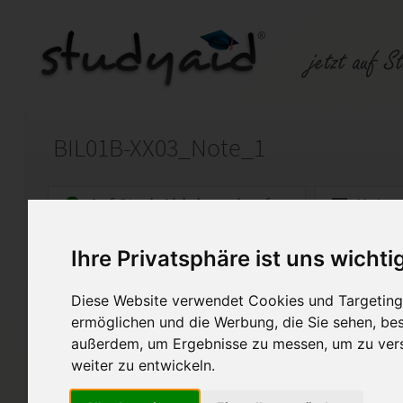
BIL01B-XX03_Note_1
Auf StudyAid.de verkaufen
Kateg
Ihre Privatsphäre ist uns wichti
Startseite
Sonstiges
Diese Website verwendet Cookies und Targeting 
Note 1 - 100 Punkte - inkl.
ermöglichen und die Werbung, die Sie sehen, bes
außerdem, um Ergebnisse zu messen, um zu ver
Ich biete hier meine selbst er
genannte ESA an. Diese Arbei
weiter zu entwickeln.
bewertet. Bitte verwenden Si