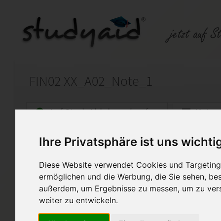
FIN02 XX_A02_Note_1
Auf StudyAid.de verkaufen
Kateg
Ihre Privatsphäre ist uns wichti
Startseite
Sonstiges
Diese Website verwendet Cookies und Targeting 
Note 1 - inkl. Anmerkungen 
ermöglichen und die Werbung, die Sie sehen, bes
außerdem, um Ergebnisse zu messen, um zu ver
Ich biete hier meine selbst er
genannte ESA an. Diese Arbei
weiter zu entwickeln.
bewertet. Bitte verwenden Si