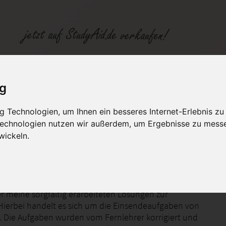
ig
 Technologien, um Ihnen ein besseres Internet-Erlebnis zu
fen
Kategorien
Studiengänge / Lehr
 Technologien nutzen wir außerdem, um Ergebnisse zu mess
wickeln.
Note 1
ier meine sorgfältig erarbeiteten Lösungen zur
Hierbei handelt es sich um die Einsendeaufgaben von
Die Aufgaben wurden vom Fernlehrer korrigiert und