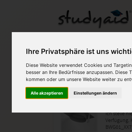
BIL02-XX7-A14
Ihre Privatsphäre ist uns wicht
Diese Website verwendet Cookies und Targeting
Auf StudyAid.de verkau
besser an Ihre Bedürfnisse anzupassen. Diese
kommen oder um unsere Website weiter zu ent
Startseite
Sonstiges
Alle akzeptieren
Einstellungen ändern
99 Pkt, 
Ich stelle h
Verfügung. 
BWG01_XX7. 