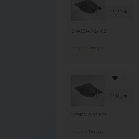
2,20 €
GMA15A-XX2-K02
Kategorie:
Sonstiges
2,00 €
WZH01-XX02-K05
Kategorie:
Sonstiges