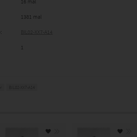
16 mal
1381 mal
:
BIL02-XX7-A14
1
r
BIL02-XX7-A14