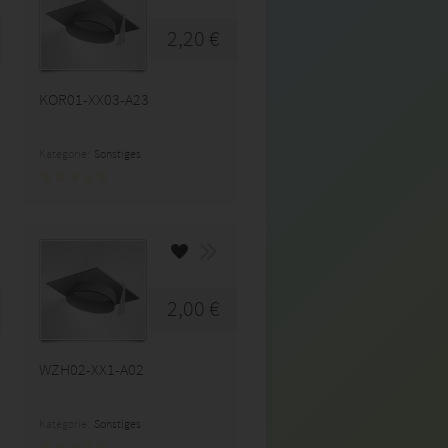
2,20 €
KOR01-XX03-A23
Kategorie:
Sonstiges
2,00 €
WZH02-XX1-A02
Kategorie:
Sonstiges