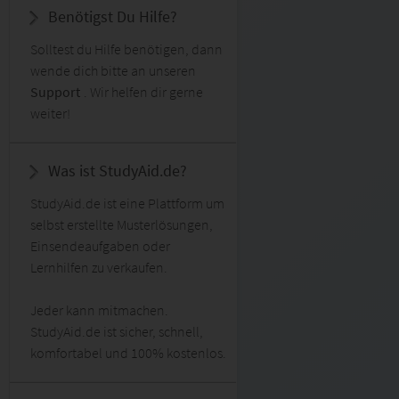
Benötigst Du Hilfe?
Solltest du Hilfe benötigen, dann
wende dich bitte an unseren
Support
. Wir helfen dir gerne
weiter!
Was ist StudyAid.de?
StudyAid.de ist eine Plattform um
selbst erstellte Musterlösungen,
Einsendeaufgaben oder
Lernhilfen zu verkaufen.
Jeder kann mitmachen.
StudyAid.de ist sicher, schnell,
komfortabel und 100% kostenlos.