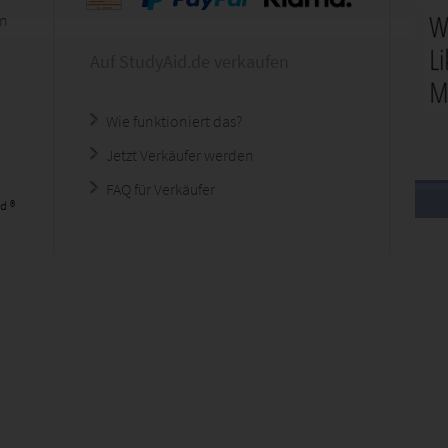
en
Auf StudyAid.de verkaufen
Wie funktioniert das?
Jetzt Verkäufer werden
FAQ für Verkäufer
d ®