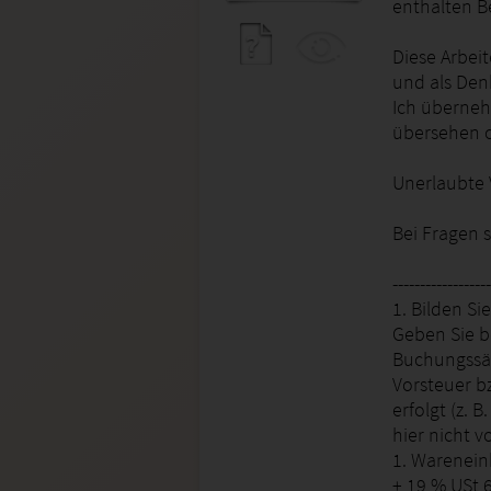
enthalten B
Diese Arbei
und als Den
Ich überneh
übersehen 
Unerlaubte V
Bei Fragen 
------------------
1. Bilden Si
Geben Sie be
Buchungssät
Vorsteuer b
erfolgt (z.
hier nicht 
1. Wareneink
+ 19 % USt 