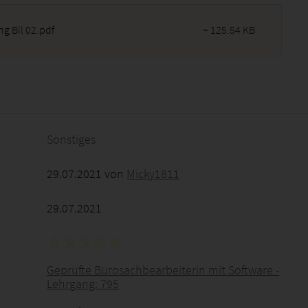
g Bil 02.pdf
~ 125.54 KB
2026 - 19:38:59
Sonstiges
29.07.2021 von
Micky1811
29.07.2021
Geprüfte Bürosachbearbeiterin mit Software -
Lehrgang: 795