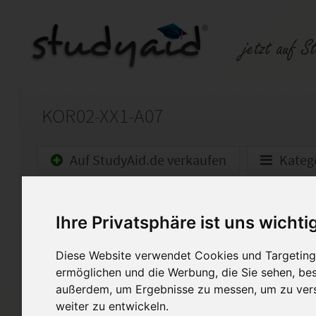
KOR02-XX1-A07
Auf StudyAid.de verkaufen
Kateg
Startseite
Sonstiges
Ihre Privatsphäre ist uns wichti
97,5 Pkt, Note: 1
Diese Website verwendet Cookies und Targeting 
Ich stelle hier meine sorgfält
ermöglichen und die Werbung, die Sie sehen, bes
Verfügung. Hierbei handelt e
außerdem, um Ergebnisse zu messen, um zu ver
von KOR02-XX1-A07. Die Auf
weiter zu entwickeln.