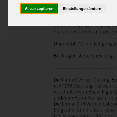
korrigiert und enthalten Beme
Alle akzeptieren
Einstellungen ändern
Diese Arbeiten sollen euch b
unterstützen und als Denkans
1:1 kopiert werden. Ich übern
die bei der Korrektur überse
Unerlaubte Vervielfältigung is
Bei Fragen stehe ich Euch ger
----------------------------------------
Die Firma Gerhard Giesing, B
in 47138 Duisburg, hat sich v
Anschriften von Bauwilligen b
anderem Herrn Karl Ipen, Neu
Die Firma führt Verblendstei
belgischer und holländischer
Lieferprogramm reicht vom e