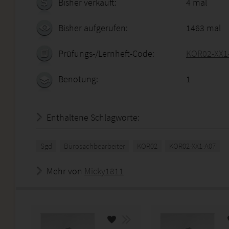
Bisher verkauft:
4 mal
Bisher aufgerufen:
1463 mal
Prüfungs-/Lernheft-Code:
KOR02-XX1
Benotung:
1
Enthaltene Schlagworte:
Sgd
Bürosachbearbeiter
KOR02
KOR02-XX1-A07
Mehr von
Micky1811