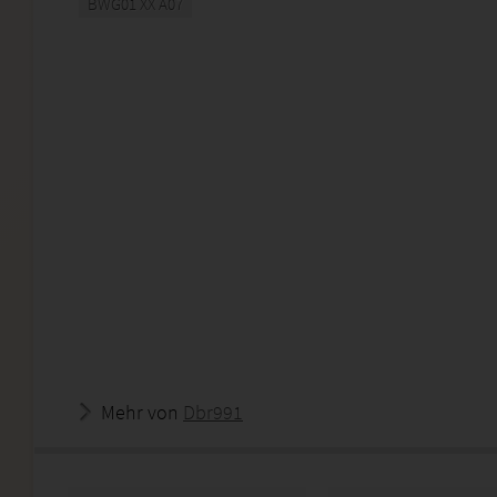
BWG01 XX A07
Mehr von
Dbr991