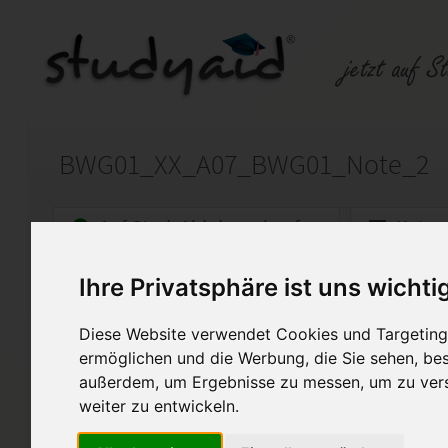
BWG01_XX_A07_BWG01_Note_2
Auf StudyAid.de verkaufen
Kateg
Ihre Privatsphäre ist uns wichti
Startseite
Sonstiges
Diese Website verwendet Cookies und Targeting 
Note 2 - 86,5 Punkte - inkl.
ermöglichen und die Werbung, die Sie sehen, bes
außerdem, um Ergebnisse zu messen, um zu ver
Ich biete hier meine selbst er
genannte ESA an. Diese Arbei
weiter zu entwickeln.
bewertet. Bitte verwenden Si