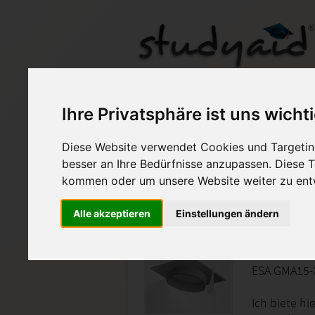
GMA15 - Musterlösun
Ihre Privatsphäre ist uns wicht
Diese Website verwendet Cookies und Targeting
Auf StudyAid.de verkau
besser an Ihre Bedürfnisse anzupassen. Diese
kommen oder um unsere Website weiter zu ent
Startseite
Sonstiges
Alle akzeptieren
Einstellungen ändern
Präsenta
ESA GMA15-
Ich biete hi