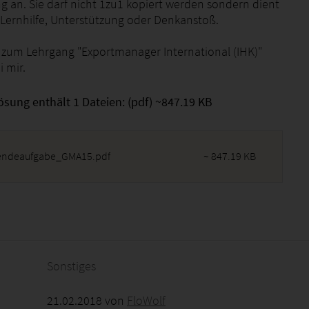
g an. Sie darf nicht 1zu1 kopiert werden sondern dient
s Lernhilfe, Unterstützung oder Denkanstoß.
 zum Lehrgang "Exportmanager International (IHK)"
i mir.
ösung enthält 1 Dateien: (pdf) ~847.19 KB
endeaufgabe_GMA15.pdf
~ 847.19 KB
2026 - 13:55:21
Sonstiges
21.02.2018 von
FloWolf