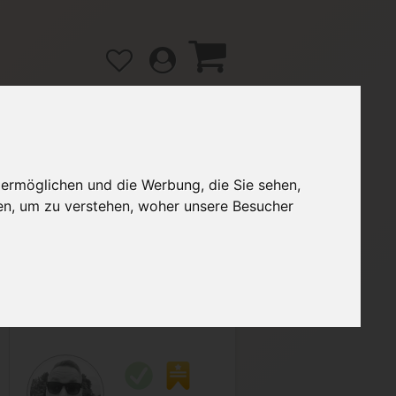
 ermöglichen und die Werbung, die Sie sehen,
gänge
Hilfe / FAQ
en, um zu verstehen, woher unsere Besucher
4,70 €
Verkäufer:
FloWolf