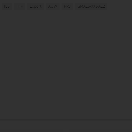
ILS
IHK
Export
AUW
PRJ
GMA15-XX3-A12