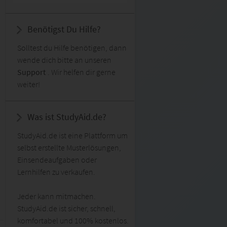
Benötigst Du Hilfe?
Solltest du Hilfe benötigen, dann
wende dich bitte an unseren
Support
. Wir helfen dir gerne
weiter!
Was ist StudyAid.de?
StudyAid.de ist eine Plattform um
selbst erstellte Musterlösungen,
Einsendeaufgaben oder
Lernhilfen zu verkaufen.
Jeder kann mitmachen.
StudyAid.de ist sicher, schnell,
komfortabel und 100% kostenlos.