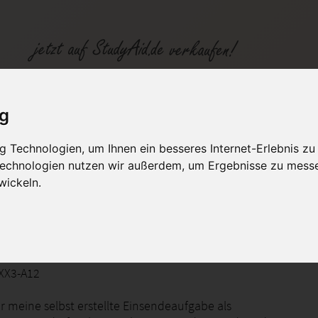
g - Note 1
ig
 Technologien, um Ihnen ein besseres Internet-Erlebnis zu
fen
Kategorien
Studiengänge / Lehr
 Technologien nutzen wir außerdem, um Ergebnisse zu mess
wickeln.
tion und optische Rhetorik
XX3-A12
er meine selbst erstellte Einsendeaufgabe als