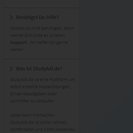
Benötigst Du Hilfe?
Solltest du Hilfe benötigen, dann
wende dich bitte an unseren
Support
. Wir helfen dir gerne
weiter!
Was ist StudyAid.de?
StudyAid.de ist eine Plattform um
selbst erstellte Musterlösungen,
Einsendeaufgaben oder
Lernhilfen zu verkaufen.
Jeder kann mitmachen.
StudyAid.de ist sicher, schnell,
komfortabel und 100% kostenlos.