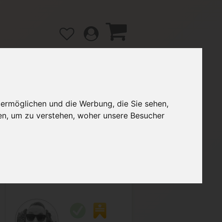
 ermöglichen und die Werbung, die Sie sehen,
gänge
Hilfe / FAQ
en, um zu verstehen, woher unsere Besucher
5,50 €
Verkäufer:
FloWolf