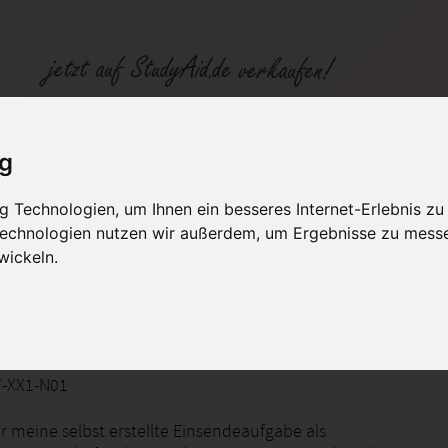
ng - Note 1
ig
 Technologien, um Ihnen ein besseres Internet-Erlebnis zu
fen
Kategorien
Studiengänge / Lehr
 Technologien nutzen wir außerdem, um Ergebnisse zu mess
wickeln.
ie Internationales Projektmanagement
-XX1-N01
er meine selbst erstellte Einsendeaufgabe als