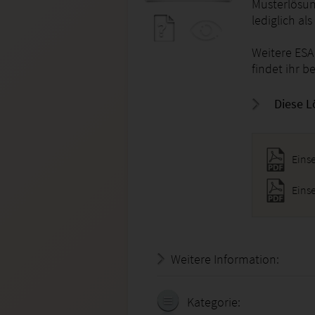
Musterlösun
lediglich al
Weitere ESA
findet ihr be
Diese L
Eins
Eins
Weitere Information:
19.07.
Kategorie: