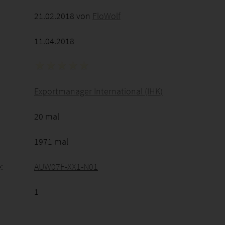
21.02.2018 von
FloWolf
11.04.2018
Exportmanager International (IHK)
20 mal
1971 mal
:
AUW07F-XX1-N01
1