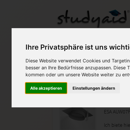
AUW07F - Musterlösu
Ihre Privatsphäre ist uns wicht
Diese Website verwendet Cookies und Targeting
Auf StudyAid.de verkau
besser an Ihre Bedürfnisse anzupassen. Diese
kommen oder um unsere Website weiter zu ent
Startseite
Sonstiges
Alle akzeptieren
Einstellungen ändern
Fallstud
ESA AUW07F
Ich biete hi