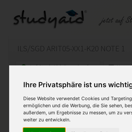
ILS/SGD ARIT05-XX1-K20 NOTE 1
Auf StudyAid.de verkaufen
Kateg
Ihre Privatsphäre ist uns wichti
Startseite
Sonstiges
Diese Website verwendet Cookies und Targeting 
Algebra
ermöglichen und die Werbung, die Sie sehen, bes
außerdem, um Ergebnisse zu messen, um zu ver
Ich biete meine selbst erarbe
Einsendeaufgabe ARIT05-XX1-
weiter zu entwickeln.