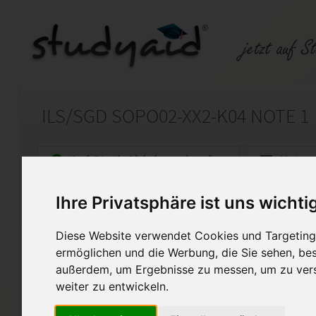
ILS/SGD SOPO02-XX2-K04 NOTE 1
Auf StudyAid.de verkaufen
Kateg
Ihre Privatsphäre ist uns wichti
Startseite
Sonstiges
Diese Website verwendet Cookies und Targeting 
Sozialkunde/Politik - Europäische Union, Interna
ermöglichen und die Werbung, die Sie sehen, bes
außerdem, um Ergebnisse zu messen, um zu ver
Ich biete meine selbst erarbe
Einsendeaufgabe SOPO02-XX2-
weiter zu entwickeln.