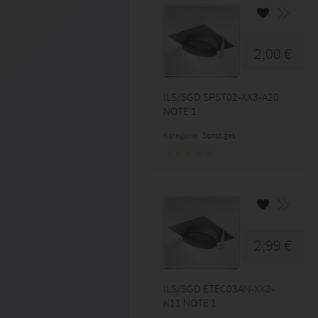
2,00 €
ILS/SGD SPST02-XX3-A20
NOTE 1
Kategorie:
Sonstiges
2,99 €
ILS/SGD ETEC03AN-XX2-
K11 NOTE 1