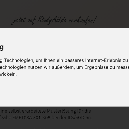
1-K08 NOTE 1
ig
 Technologien, um Ihnen ein besseres Internet-Erlebnis zu
fen
Kategorien
Studiengänge / Lehr
 Technologien nutzen wir außerdem, um Ergebnisse zu mess
wickeln.
lloskop - Aufbau, Bedienung, Messverfahren
ine selbst erarbeitete Musterlösung für die
gabe EMET03A-XX1-K08 bei der ILS/SGD an.