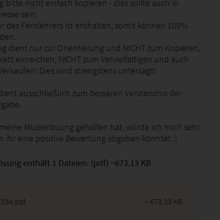
 bitte nicht einfach kopieren - dies sollte auch in
resse sein.
ur des Fernlehrers ist enthalten, somit können 100%
rden.
g dient nur zur Orientierung und NICHT zum Kopieren,
ett einreichen, NICHT zum Vervielfältigen und auch
erkaufen! Dies wird strengstens untersagt!
dient ausschließlich zum besseren Verständnis der
fgabe.
eine Musterlösung geholfen hat, würde ich mich sehr
n ihr eine positive Bewertung abgeben könntet :)
ösung enthält 1 Dateien: (pdf) ~673.13 KB
03A.pdf
~ 673.13 KB