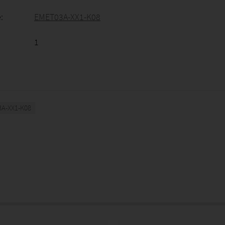
:
EMET03A-XX1-K08
1
A-XX1-K08