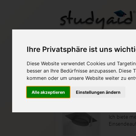
ILS/SGD EMET03A-XX
Ihre Privatsphäre ist uns wicht
Diese Website verwendet Cookies und Targeting
Auf StudyAid.de verkau
besser an Ihre Bedürfnisse anzupassen. Diese
kommen oder um unsere Website weiter zu ent
Startseite
Sonstiges
Alle akzeptieren
Einstellungen ändern
Das Oszi
Ich biete me
Einsendeauf