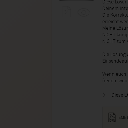
Diese Lösung
Deinem Inte
Die Korrekt
erreicht we
Meine Lösun
NICHT kompl
NICHT zum V
Die Lösung 
Einsendeau
Wenn euch m
freuen, wen
Diese L
EMET