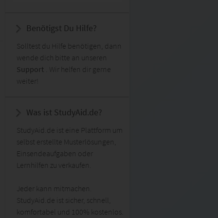
Benötigst Du Hilfe?
Solltest du Hilfe benötigen, dann
wende dich bitte an unseren
Support
. Wir helfen dir gerne
weiter!
Was ist StudyAid.de?
StudyAid.de ist eine Plattform um
selbst erstellte Musterlösungen,
Einsendeaufgaben oder
Lernhilfen zu verkaufen.
Jeder kann mitmachen.
StudyAid.de ist sicher, schnell,
komfortabel und 100% kostenlos.