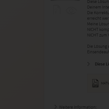
Diese Lösung
Deinem Inte
Die Korrekt
erreicht we
Meine Lösun
NICHT kompl
NICHT zum V
Die Lösung 
Einsendeau
Diese L
MATV
Weitere Information:
20.07.