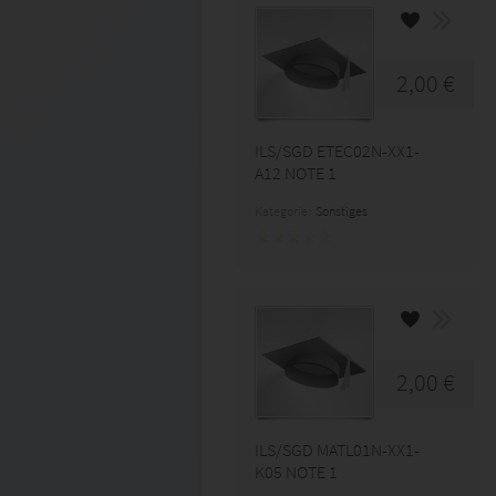
2,00 €
ILS/SGD ETEC02N-XX1-
A12 NOTE 1
Kategorie:
Sonstiges
2,00 €
ILS/SGD MATL01N-XX1-
K05 NOTE 1