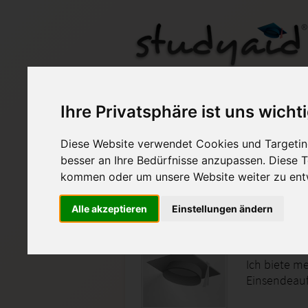
ILS/SGD MATV01A-XX
Ihre Privatsphäre ist uns wicht
Diese Website verwendet Cookies und Targeting
Auf StudyAid.de verkau
besser an Ihre Bedürfnisse anzupassen. Diese
kommen oder um unsere Website weiter zu ent
Startseite
Sonstiges
Alle akzeptieren
Einstellungen ändern
Einführung in 
Ich biete me
Einsendeauf