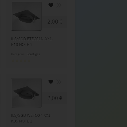
2,00 €
ILS/SGD ETEC01N-XX1-
K13 NOTE 1
Kategorie:
Sonstiges
2,00 €
ILS/SGD WSTO07-XX1-
K05 NOTE 1