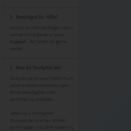
Benötigst Du Hilfe?
Solltest du Hilfe benötigen, dann
wende dich bitte an unseren
Support
. Wir helfen dir gerne
weiter!
Was ist StudyAid.de?
StudyAid.de ist eine Plattform um
selbst erstellte Musterlösungen,
Einsendeaufgaben oder
Lernhilfen zu verkaufen.
Jeder kann mitmachen.
StudyAid.de ist sicher, schnell,
komfortabel und 100% kostenlos.