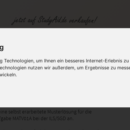
1-K18 NOTE 1
ig
 Technologien, um Ihnen ein besseres Internet-Erlebnis zu
fen
Kategorien
Studiengänge / Lehr
 Technologien nutzen wir außerdem, um Ergebnisse zu mess
wickeln.
die Algebra - Negative Zahlen, Potenzen und Wurzeln, Gleichungen mit einer Variablen
ine selbst erarbeitete Musterlösung für die
gabe MATV01A bei der ILS/SGD an.