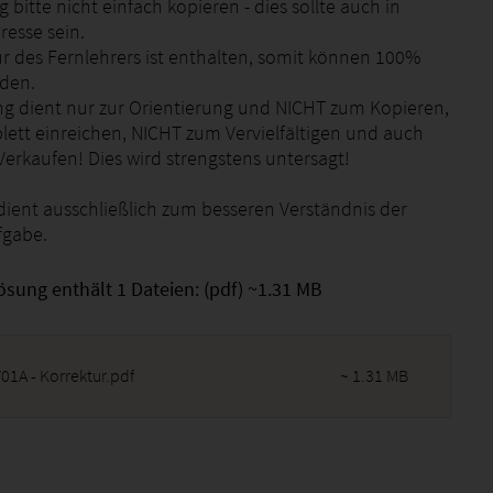
 bitte nicht einfach kopieren - dies sollte auch in
resse sein.
ur des Fernlehrers ist enthalten, somit können 100%
rden.
g dient nur zur Orientierung und NICHT zum Kopieren,
ett einreichen, NICHT zum Vervielfältigen und auch
erkaufen! Dies wird strengstens untersagt!
dient ausschließlich zum besseren Verständnis der
fgabe.
ösung enthält 1 Dateien: (pdf) ~1.31 MB
01A - Korrektur.pdf
~ 1.31 MB
2026 - 11:43:55