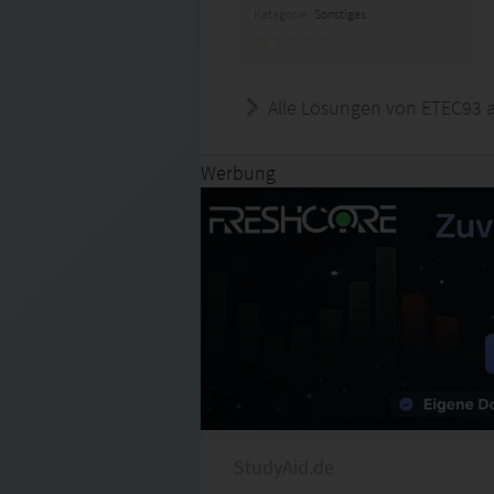
Kategorie:
Sonstiges
Alle Lösungen von ETEC93 
Werbung
StudyAid.de