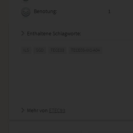
Benotung:
1
Enthaltene Schlagworte:
ILS
SGD
TECE03
TECE03-XX1-A04
Mehr von
ETEC93