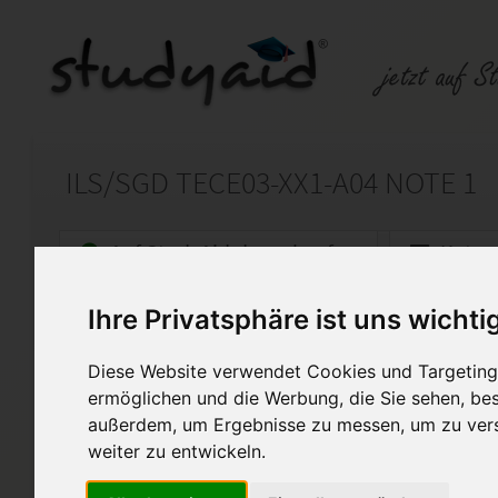
ILS/SGD TECE03-XX1-A04 NOTE 1
Auf StudyAid.de verkaufen
Kateg
Ihre Privatsphäre ist uns wichti
Startseite
Sonstiges
Diese Website verwendet Cookies und Targeting 
Technical English - Booklet 
ermöglichen und die Werbung, die Sie sehen, bes
außerdem, um Ergebnisse zu messen, um zu ver
Ich biete meine selbst erarbe
Einsendeaufgabe TECE03-XX1-
weiter zu entwickeln.