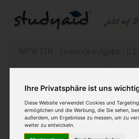
IMFW 17N - Einsendeaufgabe - ILS
Auf StudyAid.de verkaufen
Kateg
Ihre Privatsphäre ist uns wichti
Startseite
Sonstiges
Diese Website verwendet Cookies und Targeting 
Immobilienbewirtschaftung I
ermöglichen und die Werbung, die Sie sehen, bes
außerdem, um Ergebnisse zu messen, um zu ver
Ich biete hier meine Aufgaben
weiter zu entwickeln.
Einsendeaufgabe zum Studien
die von Fernschulen wie ILS 