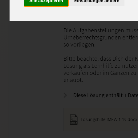
Alle akzeptieren
Einstellungen ändern
Hierbei ging es um den Bere
III.
Die Aufgabenstellungen muss
Urheberrechtsgründen entfern
so vorliegen.
Bitte beachte, dass Dich der 
Lösung als Lernhilfe zu nutze
verkaufen oder im Ganzen zu
erlaubt.
Diese Lösung enthält 1 Date
Lösungshilfe IMFW 17N.docx