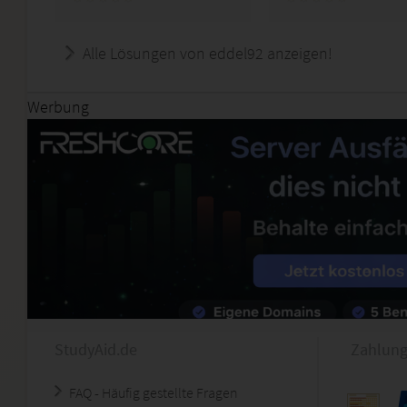
Alle Lösungen von eddel92 anzeigen!
Werbung
StudyAid.de
Zahlung
FAQ - Häufig gestellte Fragen