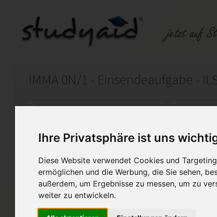
IMMA 0N/1 - Einsendeaufgabe - IL
Auf StudyAid.de verkaufen
Kateg
Ihre Privatsphäre ist uns wichti
Startseite
Sonstiges
Diese Website verwendet Cookies und Targeting 
Fallstudie I
ermöglichen und die Werbung, die Sie sehen, bes
außerdem, um Ergebnisse zu messen, um zu ver
Ich biete hier meine Aufgaben
weiter zu entwickeln.
Einsendeaufgabe zum Studie
an, die von Fernschulen wie 