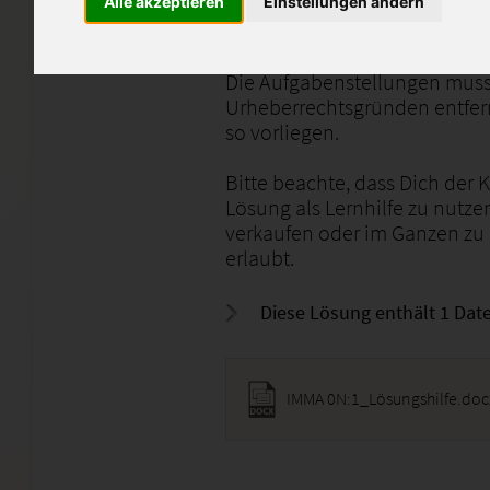
Alle akzeptieren
Einstellungen ändern
Hierbei ging es um den Bereich
Die Aufgabenstellungen muss
Urheberrechtsgründen entfern
so vorliegen.
Bitte beachte, dass Dich der 
Lösung als Lernhilfe zu nutze
verkaufen oder im Ganzen zu
erlaubt.
Diese Lösung enthält 1 Date
IMMA 0N:1_Lösungshilfe.doc