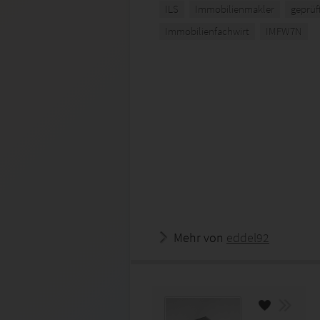
ILS
Immobilienmakler
geprüf
Immobilienfachwirt
IMFW7N
Mehr von
eddel92