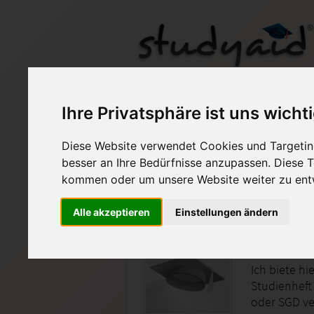
IMFW 7N - Einsendea
Ihre Privatsphäre ist uns wicht
Diese Website verwendet Cookies und Targeting
Auf StudyAid.de verkau
besser an Ihre Bedürfnisse anzupassen. Diese
kommen oder um unsere Website weiter zu ent
Startseite
Sonstiges
Alle akzeptieren
Einstellungen ändern
Bauproj
Ich biete h
Studienheft
oder SGD ve