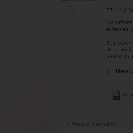
Hierbei gin
Die Aufgabe
entfernen, d
Bitte beach
als Lernhilf
Ganzen zu ü
Diese L
Lösu
Weitere Information:
19.07.