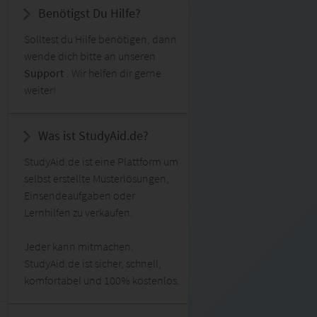
Benötigst Du Hilfe?
Solltest du Hilfe benötigen, dann
wende dich bitte an unseren
Support
. Wir helfen dir gerne
weiter!
Was ist StudyAid.de?
StudyAid.de ist eine Plattform um
selbst erstellte Musterlösungen,
Einsendeaufgaben oder
Lernhilfen zu verkaufen.
Jeder kann mitmachen.
StudyAid.de ist sicher, schnell,
komfortabel und 100% kostenlos.