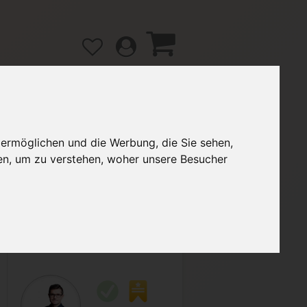
 ermöglichen und die Werbung, die Sie sehen,
gänge
Hilfe / FAQ
en, um zu verstehen, woher unsere Besucher
3,75 €
Verkäufer:
eddel92