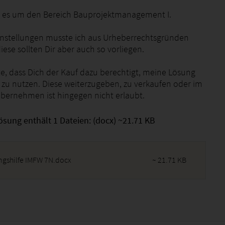
g es um den Bereich Bauprojektmanagement I.
nstellungen musste ich aus Urheberrechtsgründen
iese sollten Dir aber auch so vorliegen.
te, dass Dich der Kauf dazu berechtigt, meine Lösung
e zu nutzen. Diese weiterzugeben, zu verkaufen oder im
bernehmen ist hingegen nicht erlaubt.
ösung enthält 1 Dateien: (docx) ~21.71 KB
ngshilfe IMFW 7N.docx
~ 21.71 KB
2026 - 16:35:11