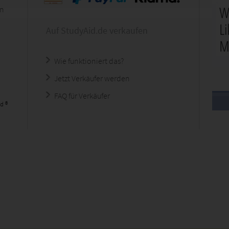
en
Auf StudyAid.de verkaufen
Wie funktioniert das?
Jetzt Verkäufer werden
FAQ für Verkäufer
d ®