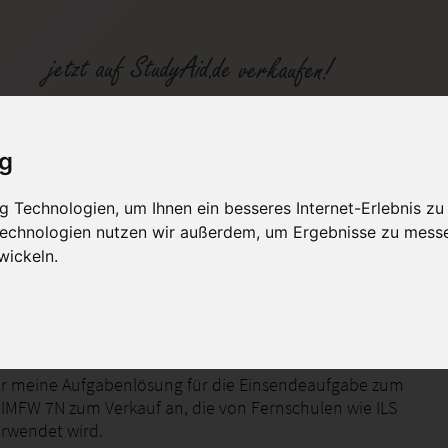
ufgabe - ILS
ig
 Technologien, um Ihnen ein besseres Internet-Erlebnis zu
fen
Kategorien
Studiengänge / Lehr
 Technologien nutzen wir außerdem, um Ergebnisse zu mess
wickeln.
ektmanagement I
ier meine Aufgabenlösung für die Einsendeaufgabe zum
 IMFW 7N zum Verkauf an, die von Fernschulen wie ILS
rwendet wird.