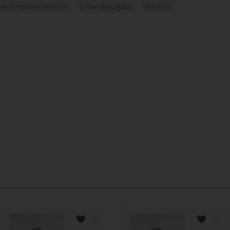
terImmobilienfachwirt
Einsendeaufgabe
IMFW7N