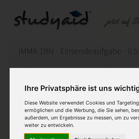
IMMA 1BN - Einsendeaufgabe - ILS
Auf StudyAid.de verkaufen
Kateg
Ihre Privatsphäre ist uns wichti
Startseite
Sonstiges
Diese Website verwendet Cookies und Targeting 
Volks- und Betriebswirtschaf
ermöglichen und die Werbung, die Sie sehen, bes
außerdem, um Ergebnisse zu messen, um zu ver
Ich biete hier meine Aufgaben
weiter zu entwickeln.
Einsendeaufgabe zum Studie
an, die von Fernschulen wie 