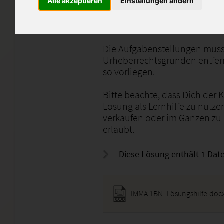
Alle akzeptieren
Einstellungen ändern
Hierbei ging es um den Berei
Betriebswirtschaftliche Grund
Die Aufgabenstellungen muss
Urheberrechtsgründen entfern
so vorliegen.
Bitte beachte, dass Dich der 
Lösung als Lernhilfe zu nutze
verkaufen oder im Ganzen zu
erlaubt.
Diese Lösung enthält 1 Date
IMMA 1BN_Lösungshilfe.doc