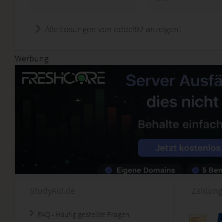
Alle Lösungen von eddel92 anzeigen!
Werbung
StudyAid.de
Zahlung
FAQ - Häufig gestellte Fragen