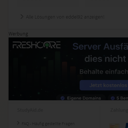
Alle Lösungen von eddel92 anzeigen!
Werbung
StudyAid.de
Zahlung
FAQ - Häufig gestellte Fragen