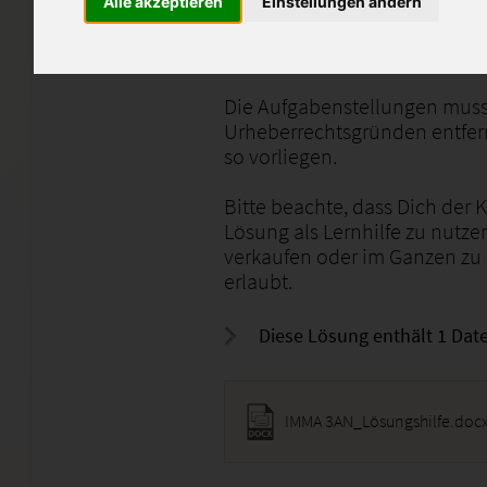
Alle akzeptieren
Einstellungen ändern
Hierbei ging es um den Bere
Anlageformen.
Die Aufgabenstellungen muss
Urheberrechtsgründen entfern
so vorliegen.
Bitte beachte, dass Dich der 
Lösung als Lernhilfe zu nutze
verkaufen oder im Ganzen zu
erlaubt.
Diese Lösung enthält 1 Date
IMMA 3AN_Lösungshilfe.doc