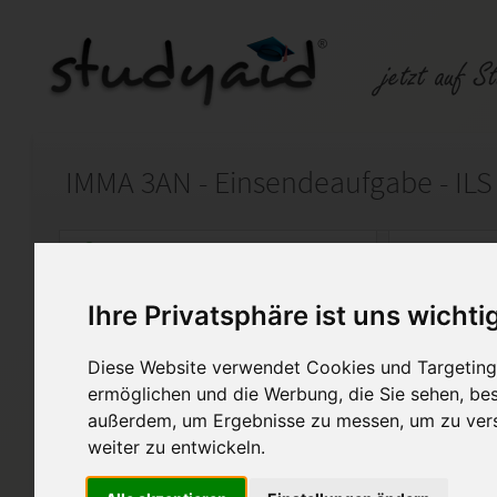
IMMA 3AN - Einsendeaufgabe - ILS
Auf StudyAid.de verkaufen
Kateg
Ihre Privatsphäre ist uns wichti
Startseite
Sonstiges
Diese Website verwendet Cookies und Targeting 
Immobilienrecht und Anlag
ermöglichen und die Werbung, die Sie sehen, bes
außerdem, um Ergebnisse zu messen, um zu ver
Ich biete hier meine Aufgaben
weiter zu entwickeln.
Einsendeaufgabe zum Studie
an, die von Fernschulen wie 