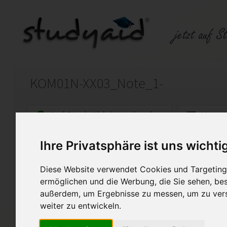
KOM01N-XX03_Note_1-
Auf StudyAid.de verkaufen
Kateg
Ihre Privatsphäre ist uns wichti
Startseite
Sonstiges
Diese Website verwendet Cookies und Targeting 
Note 1- - inkl. Anmerkungen
ermöglichen und die Werbung, die Sie sehen, bes
außerdem, um Ergebnisse zu messen, um zu ver
Ich biete hier meine selbst er
genannte ESA an. Diese Arbei
weiter zu entwickeln.
bewertet. Bitte verwenden Si