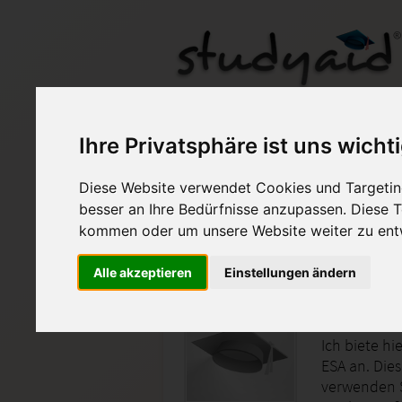
MFW01-XX03_Note_
Ihre Privatsphäre ist uns wicht
Diese Website verwendet Cookies und Targeting
Auf StudyAid.de verkau
besser an Ihre Bedürfnisse anzupassen. Diese
kommen oder um unsere Website weiter zu ent
Startseite
Sonstiges
Alle akzeptieren
Einstellungen ändern
Note 1 -
Ich biete hi
ESA an. Dies
verwenden S