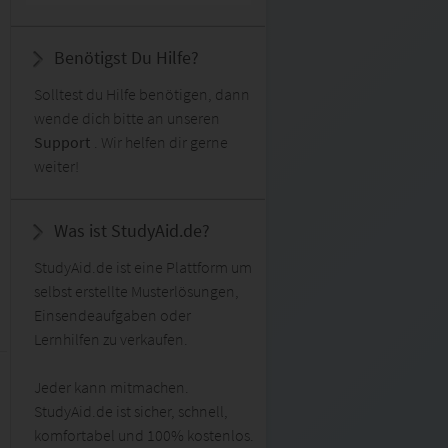
Benötigst Du Hilfe?
Solltest du Hilfe benötigen, dann
wende dich bitte an unseren
Support
. Wir helfen dir gerne
weiter!
Was ist StudyAid.de?
StudyAid.de ist eine Plattform um
selbst erstellte Musterlösungen,
Einsendeaufgaben oder
Lernhilfen zu verkaufen.
Jeder kann mitmachen.
StudyAid.de ist sicher, schnell,
komfortabel und 100% kostenlos.