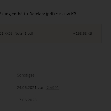
ösung enthält 1 Dateien: (pdf) ~158.68 KB
1-XX03_Note_1.pdf
~ 158.68 KB
2026 - 00:06:58
Sonstiges
24.06.2021 von
Dbr991
17.05.2023