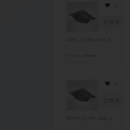
2,90 €
INV01_XX_A03_Note_1
Kategorie:
Sonstiges
2,90 €
GMA14_XX_A04_Note_1