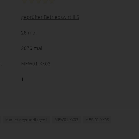
geprüfter Betriebswirt ILS
28 mal
2076 mal
:
MFW01-XX03
1
Marketinggrundlagen I
MFW01-XX03
MFW01-XX03