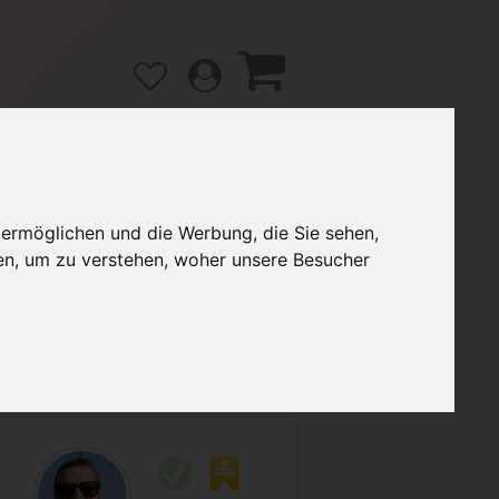
 ermöglichen und die Werbung, die Sie sehen,
gänge
Hilfe / FAQ
en, um zu verstehen, woher unsere Besucher
2,90 €
Verkäufer:
Dbr991