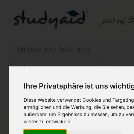
MFW02-XX2-A03_Note_1
Auf StudyAid.de verkaufen
Kateg
Ihre Privatsphäre ist uns wichti
Startseite
Sonstiges
Diese Website verwendet Cookies und Targeting 
Note 1 - 100 Punkte - inkl.
ermöglichen und die Werbung, die Sie sehen, bes
außerdem, um Ergebnisse zu messen, um zu ver
Ich biete hier meine selbst er
genannte ESA an. Diese Arbei
weiter zu entwickeln.
bewertet. Bitte verwenden Si