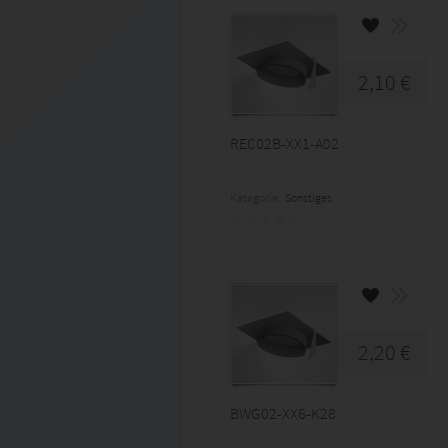
2,10 €
REC02B-XX1-A02
Kategorie:
Sonstiges
2,20 €
BWG02-XX6-K28