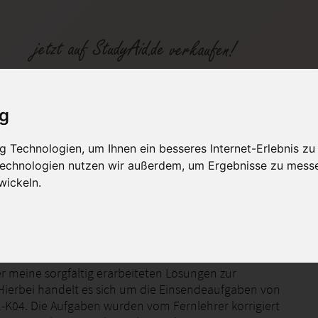
ig
 Technologien, um Ihnen ein besseres Internet-Erlebnis zu
fen
Kategorien
Studiengänge / Lehr
 Technologien nutzen wir außerdem, um Ergebnisse zu mess
wickeln.
Note 1
ier meine sorgfältig erarbeiteten Lösungen zur
Hierbei handelt es sich um die Einsendeaufgaben von
K04. Die Aufgaben wurden vom Fernlehrer korrigiert