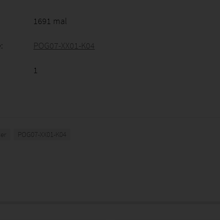
1691 mal
:
POG07-XX01-K04
1
er
POG07-XX01-K04