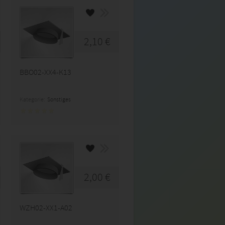
2,10 €
BBO02-XX4-K13
Kategorie:
Sonstiges
2,00 €
WZH02-XX1-A02