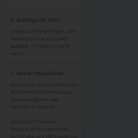
Benötigst Du Hilfe?
Solltest du Hilfe benötigen, dann
wende dich bitte an unseren
Support
. Wir helfen dir gerne
weiter!
Was ist StudyAid.de?
StudyAid.de ist eine Plattform um
selbst erstellte Musterlösungen,
Einsendeaufgaben oder
Lernhilfen zu verkaufen.
Jeder kann mitmachen.
StudyAid.de ist sicher, schnell,
komfortabel und 100% kostenlos.