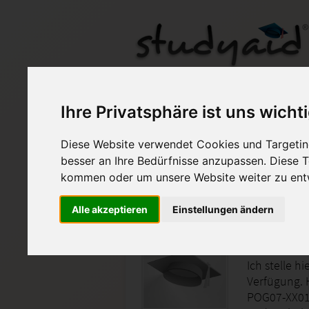
POG07-XX01-K04
Ihre Privatsphäre ist uns wicht
Diese Website verwendet Cookies und Targeting
Auf StudyAid.de verkau
besser an Ihre Bedürfnisse anzupassen. Diese
kommen oder um unsere Website weiter zu ent
Startseite
Sonstiges
Alle akzeptieren
Einstellungen ändern
96 Pkt, 
Ich stelle h
Verfügung. 
POG07-XX01-