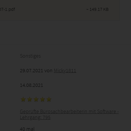
7-1.pdf
~ 149.17 KB
2026 - 18:30:51
Sonstiges
29.07.2021 von
Micky1811
14.08.2021
Geprüfte Bürosachbearbeiterin mit Software -
Lehrgang: 795
40 mal