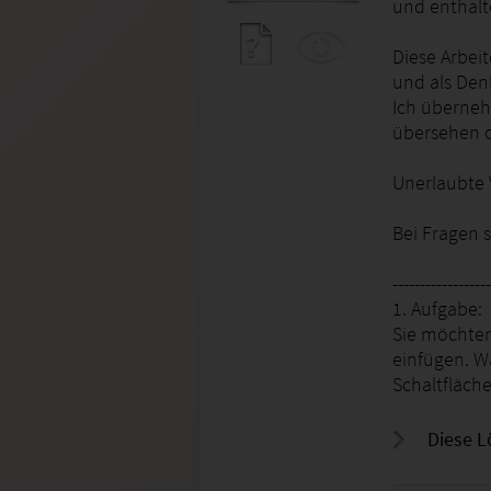
und enthalt
Diese Arbei
und als Den
Ich überneh
übersehen 
Unerlaubte V
Bei Fragen 
------------------
1. Aufgabe:
Sie möchten
einfügen. W
Schaltfläch
Diese L