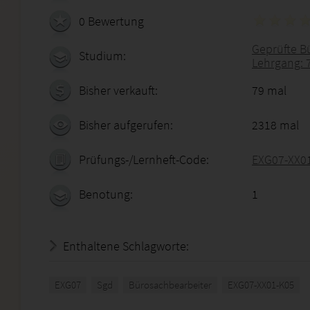
0 Bewertung
Geprüfte B
Studium:
Lehrgang: 
Bisher verkauft:
79 mal
Bisher aufgerufen:
2318 mal
Prüfungs-/Lernheft-Code:
EXG07-XX0
Benotung:
1
Enthaltene Schlagworte:
EXG07
Sgd
Bürosachbearbeiter
EXG07-XX01-K05