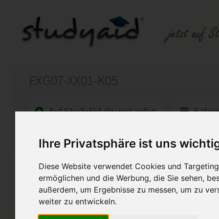
EXG07-XX01-K05
Auf StudyAid.de verkaufen
Kateg
Startseite
Sonstiges
Ihre Privatsphäre ist uns wichti
Diese Website verwendet Cookies und Targeting 
100 Pkt, Note 1
ermöglichen und die Werbung, die Sie sehen, bes
Ich stelle hier meine sorgfält
außerdem, um Ergebnisse zu messen, um zu ver
Verfügung. Hierbei handelt e
weiter zu entwickeln.
von EXG07-XX01-K05. Die Auf