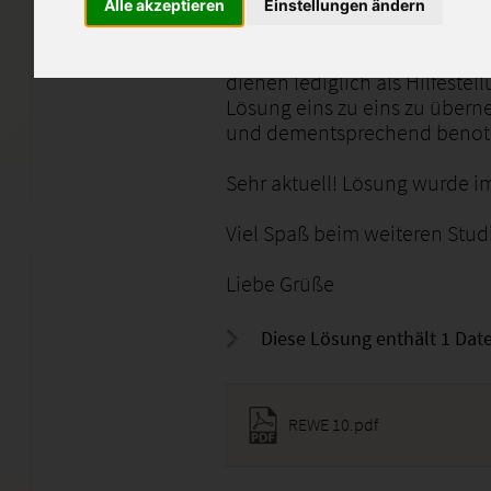
mit der Note 1.
Alle akzeptieren
Einstellungen ändern
Diese Lösungen wurden eigen
dienen lediglich als Hilfestell
Lösung eins zu eins zu übern
und dementsprechend benot
Sehr aktuell! Lösung wurde im
Viel Spaß beim weiteren Stud
Liebe Grüße
Diese Lösung enthält 1 Date
REWE 10.pdf