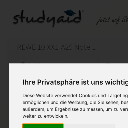
REWE 10-XX1-A25 Note 1
Auf StudyAid.de verkaufen
Kateg
Ihre Privatsphäre ist uns wichti
Startseite
Sonstiges
Diese Website verwendet Cookies und Targeting 
Arbeitsrecht
ermöglichen und die Werbung, die Sie sehen, bes
außerdem, um Ergebnisse zu messen, um zu ver
Hallo, ihr fleißigen Mitstreiter,
weiter zu entwickeln.
ich biete hier die Lösungen z