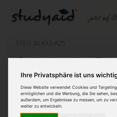
STEU 30-XX1-A25
Auf StudyAid.de verkaufen
Kateg
Ihre Privatsphäre ist uns wichti
Startseite
Sonstiges
Diese Website verwendet Cookies und Targeting 
Praxiswissen Steuerrecht
ermöglichen und die Werbung, die Sie sehen, bes
außerdem, um Ergebnisse zu messen, um zu ver
Hallo, ihr fleißigen Mitstreiter,
weiter zu entwickeln.
ich biete hier die Lösungen 