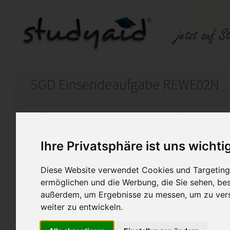
SGD Einsendeaufgabe REWE02N
Auf StudyAid.de verkaufen
Kateg
Ihre Privatsphäre ist uns wichti
Startseite
Sonstiges
Diese Website verwendet Cookies und Targeting 
Die Aufgabe wurde mit "sehr gu
ermöglichen und die Werbung, die Sie sehen, bes
außerdem, um Ergebnisse zu messen, um zu ver
Die Arbeit wurde mit der Note 
weiter zu entwickeln.
als Denkanstoß und darf nich
werden.