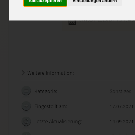
Alle akzeptieren
Einstellungen ändern
STW01N_1219A34_Korrektur
Weitere Information:
20.07.2026 - 07:13:19
Kategorie:
Sonstiges
Eingestellt am:
17.07.2021
Letzte Aktualisierung:
14.09.2021