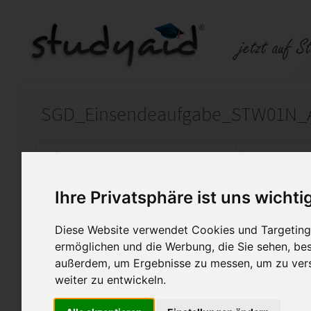
SGD_Einsendeaufgabe_STW01N_
Auf StudyAid.de verkaufen
Kateg
Ihre Privatsphäre ist uns wichti
Startseite
Sonstiges
Diese Website verwendet Cookies und Targeting 
Buchführung und Bilanzieru
ermöglichen und die Werbung, die Sie sehen, bes
außerdem, um Ergebnisse zu messen, um zu ver
Note 3; 70 von 100 Punkten mit 
weiter zu entwickeln.
Diese Lösung enthält 1 Date