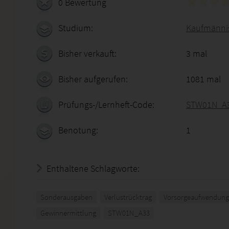
0 Bewertung
Studium:
Kaufmännis
Bisher verkauft:
3 mal
Bisher aufgerufen:
1081 mal
Prüfungs-/Lernheft-Code:
STW01N_A
Benotung:
1
Enthaltene Schlagworte:
Sonderausgaben
Verlustrücktrag
Vorsorgeaufwendun
Gewinnermittlung
STW01N_A33