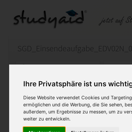
SGD_Einsendeaufgabe_EDV02N_0
Auf StudyAid.de verkaufen
Kateg
Ihre Privatsphäre ist uns wichti
Startseite
Sonstiges
Diese Website verwendet Cookies und Targeting 
Buchführung und Bilanzieru
ermöglichen und die Werbung, die Sie sehen, bes
außerdem, um Ergebnisse zu messen, um zu ver
Note 1; 98 von 100 Punkten mit 
weiter zu entwickeln.
Diese Lösung enthält 1 Date