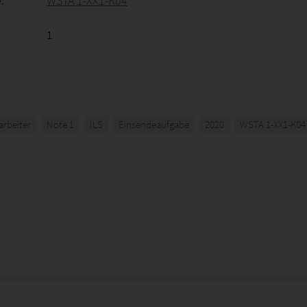
:
WSTA 1-XX1-K04
1
rbeiter
Note 1
ILS
Einsendeaufgabe
2020
WSTA 1-XX1-K04