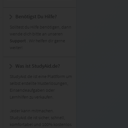
Benötigst Du Hilfe?
Solltest du Hilfe benötigen, dann
wende dich bitte an unseren
Support
. Wir helfen dir gerne
weiter!
Was ist StudyAid.de?
StudyAid.de ist eine Plattform um
selbst erstellte Musterlösungen,
Einsendeaufgaben oder
Lernhilfen zu verkaufen.
Jeder kann mitmachen.
StudyAid.de ist sicher, schnell,
komfortabel und 100% kostenlos.