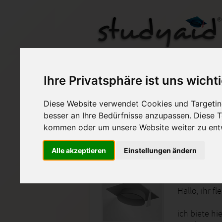
WSTA 1-XX1-K04 Not
Ihre Privatsphäre ist uns wicht
Diese Website verwendet Cookies und Targeting
Auf StudyAid.de verkau
besser an Ihre Bedürfnisse anzupassen. Diese
kommen oder um unsere Website weiter zu ent
Startseite
Sonstiges
Alle akzeptieren
Einstellungen ändern
Wirtschaf
Hallo, ihr fl
ich biete hi