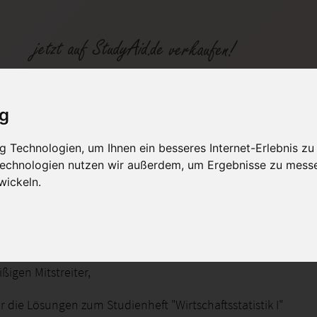
e 1
ig
 Technologien, um Ihnen ein besseres Internet-Erlebnis zu
fen
Kategorien
Studiengänge / Lehr
 Technologien nutzen wir außerdem, um Ergebnisse zu mess
wickeln.
tsstatistik I
eißigen Mitstreiter,
er die Lösungen zum Studienheft "Wirtschaftsstatistik I"