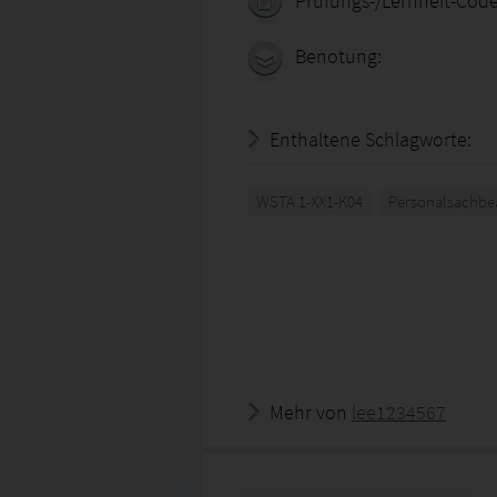
Prüfungs-/Lernheft-Code
Benotung:
Enthaltene Schlagworte:
WSTA 1-XX1-K04
Personalsachbea
Mehr von
lee1234567