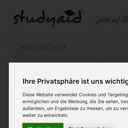
TKK01-XX2-K13
Auf StudyAid.de verkaufen
Kateg
Ihre Privatsphäre ist uns wichti
Startseite
Sonstiges
Diese Website verwendet Cookies und Targeting 
100 Pkt, Note 1
ermöglichen und die Werbung, die Sie sehen, bes
außerdem, um Ergebnisse zu messen, um zu ver
Ich stelle hier meine sorgfält
weiter zu entwickeln.
Verfügung. Hierbei handelt e
von TKK01-XX2-K13. Die Aufg