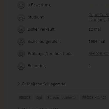
0 Bewertung
Geprüfte B
Studium:
Lehrgang: 
Bisher verkauft:
18 mal
Bisher aufgerufen:
1984 mal
Prüfungs-/Lernheft-Code:
REC02B-XX
Benotung:
2
Enthaltene Schlagworte:
REC02B
Sgd
Bürosachbearbeiter
REC02B-XX1-A02