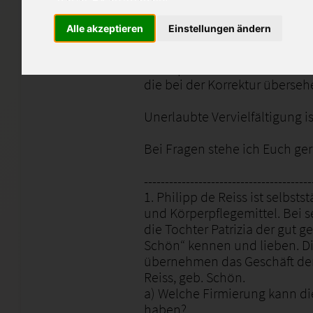
korrigiert und enthalten Beme
Alle akzeptieren
Einstellungen ändern
Diese Arbeiten sollen euch b
unterstützen und als Denkans
1:1 kopiert werden. Ich übern
die bei der Korrektur überse
Unerlaubte Vervielfältigung is
Bei Fragen stehe ich Euch ge
----------------------------------------
1. Philipp de Reiss ist selbsts
und Körperpflegemittel. Bei 
die Tochter Patrizia der gut 
Schön“ kennen und lieben. D
übernehmen das Geschäft der 
Reiss, geb. Schön.
a) Welche Firmierung kann d
haben?