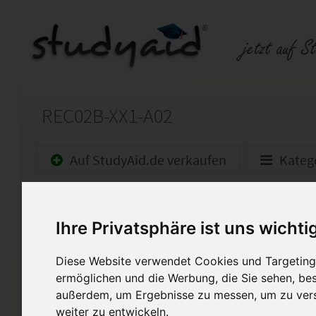
REC02B-XX1-A02
Auf StudyAid.de verkaufen
Kateg
Startseite
Sonstiges
Ihre Privatsphäre ist uns wichti
88 Pkt, Note 2+
Diese Website verwendet Cookies und Targeting 
Ich stelle hier meine sorgfält
ermöglichen und die Werbung, die Sie sehen, bes
Verfügung. Hierbei handelt e
außerdem, um Ergebnisse zu messen, um zu ver
von REC02B-CXX1-A02. Die A
weiter zu entwickeln.