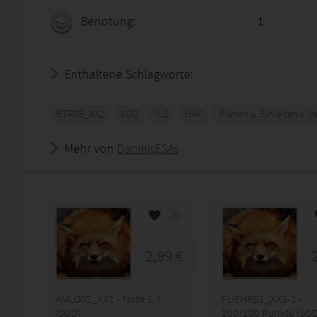
Benotung:
1
Enthaltene Schlagworte:
BTR03_XX2
SGD
ILS
HAF
Planen u. Einleiten v
Mehr von
DanielsESAs
2,99 €
AMLO02_XX1 - Note 1,7
FUEHR01_XX3-2 -
(SGD)
100/100 Punkte (SGD