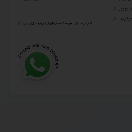
Jetzt 
FAQ für
© 2026 1M Media & Software GmbH - StudyAid ®