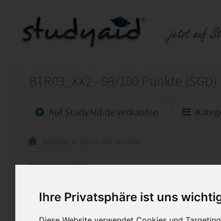
BTR03_XX2 - 98/100 Punkte (SGD)
Auf StudyAid.de verkaufen
Kateg
Startseite
Technik und Informatik
Planen u. Einleiten v. Ins
Lösungen zu dem Arbeitsheft
Ihre Privatsphäre ist uns wichti
Sie ist mit 98 von 100 Punkte
Diese Website verwendet Cookies und Targeting 