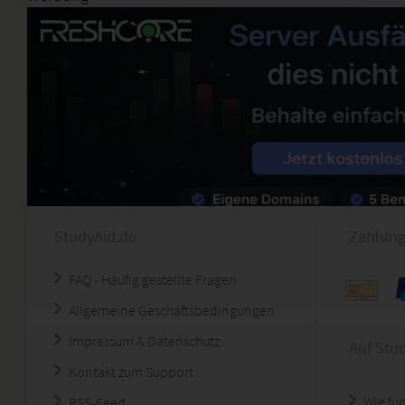
StudyAid.de
Zahlung
FAQ - Häufig gestellte Fragen
Allgemeine Geschäftsbedingungen
Impressum & Datenschutz
Auf Stu
Kontakt zum Support
Wie fun
RSS-Feed