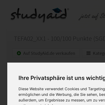
TEFA02_XX1 - 100/100 Punkte (SG
Auf StudyAid.de verkaufen
Kateg
Startseite
Technik und Informatik
Ihre Privatsphäre ist uns wichti
Fertigungs- und Betriebstec
Diese Website verwendet Cookies und Targeting 
Lösungen zu dem Arbeitsheft
ermöglichen und die Werbung, die Sie sehen, bes
außerdem, um Ergebnisse zu messen, um zu ver
Sie ist mit 100 von 100 Punkt