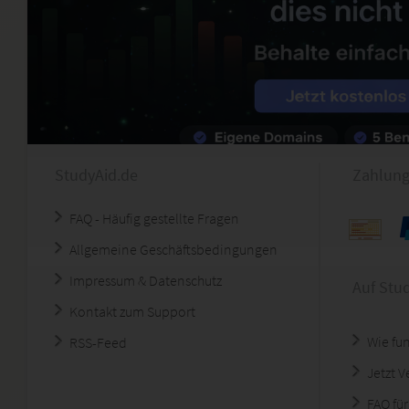
StudyAid.de
Zahlung
FAQ - Häufig gestellte Fragen
Allgemeine Geschäftsbedingungen
Impressum & Datenschutz
Auf Stu
Kontakt zum Support
Wie fun
RSS-Feed
Jetzt 
FAQ für