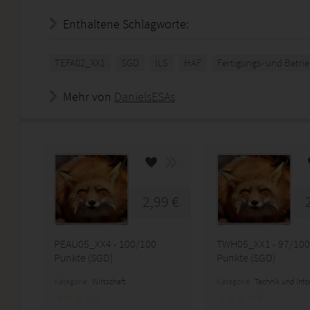
Enthaltene Schlagworte:
TEFA02_XX1
SGD
ILS
HAF
Fertigungs- und Betri
Mehr von
DanielsESAs
2,99 €
PEAU05_XX4 - 100/100
TWH05_XX1 - 97/100
Punkte (SGD)
Punkte (SGD)
Kategorie:
Wirtschaft
Kategorie:
Technik und Inf