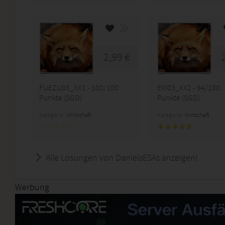
2,99 €
FUEZU03_XX1 - 100/100
EXI03_XX2 - 94/100
Punkte (SGD)
Punkte (SGD)
Kategorie:
Wirtschaft
Kategorie:
Wirtschaft
Alle Lösungen von DanielsESAs anzeigen!
Werbung