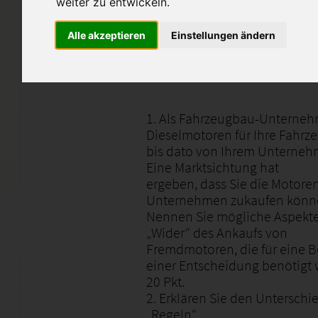
weiter zu entwickeln.
Bitte nur als Lernhilfe, bzw. I
abschreiben ;)
Alle akzeptieren
Einstellungen ändern
Die komplette Aufgabenstellun
1. Als Fahrzeugbau-Unterneh
Dieselmotoren für Ihre Fahrze
bis dato von Ihrem Unternehm
Eine Marktsichtung hat
ergeben, dass Sie die Motor
Unternehmen zukaufen könn
Nennen Sie mögliche Aspekte
„Wider“ des Ankaufs von
Fremdmotoren, die für eine B
einer Entscheidung benötigt
20 Pkt.
2. Erklären Sie den Untersch
„Regeln“.