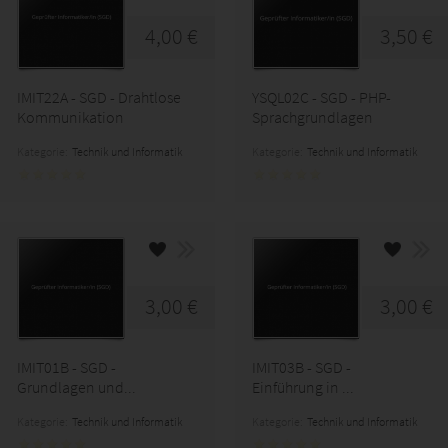
4,00 €
3,50 €
IMIT22A - SGD - Drahtlose
YSQL02C - SGD - PHP-
Kommunikation
Sprachgrundlagen
Kategorie:
Technik und Informatik
Kategorie:
Technik und Informatik
3,00 €
3,00 €
IMIT01B - SGD -
IMIT03B - SGD -
Grundlagen und...
Einführung in ...
Kategorie:
Technik und Informatik
Kategorie:
Technik und Informatik