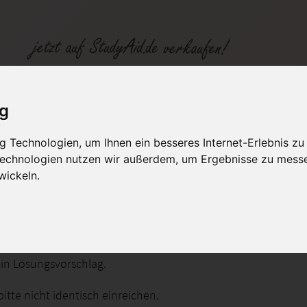
CSHP09D - SGD - Fehlersuche und Ausnahmebehandlung
ig
 Technologien, um Ihnen ein besseres Internet-Erlebnis zu
fen
Kategorien
Studiengänge / Lehr
 Technologien nutzen wir außerdem, um Ergebnisse zu mess
wickeln.
uche und Ausnahmebehandlung
ein Lösungsvorschlag.
itte nicht identisch einreichen.