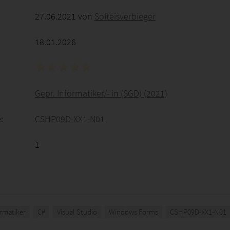
27.06.2021 von
Softeisverbieger
18.01.2026
Gepr. Informatiker/- in (SGD) (2021)
:
CSHP09D-XX1-N01
1
rmatiker
C#
Visual Studio
Windows Forms
CSHP09D-XX1-N01