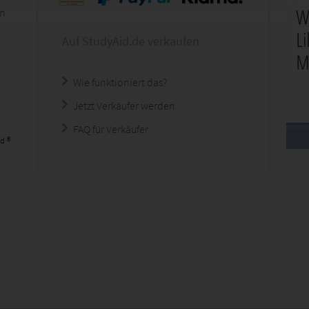
en
Auf StudyAid.de verkaufen
Wie funktioniert das?
Jetzt Verkäufer werden
FAQ für Verkäufer
d ®