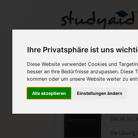
Ihre Privatsphäre ist uns wicht
Diese Website verwendet Cookies und Targeting
Auf StudyAid.de verkau
besser an Ihre Bedürfnisse anzupassen. Diese
kommen oder um unsere Website weiter zu ent
Startseite
Technik und Informatik
Alle akzeptieren
Einstellungen ändern
Fehlers
Das ist nur 
Die Lösung b