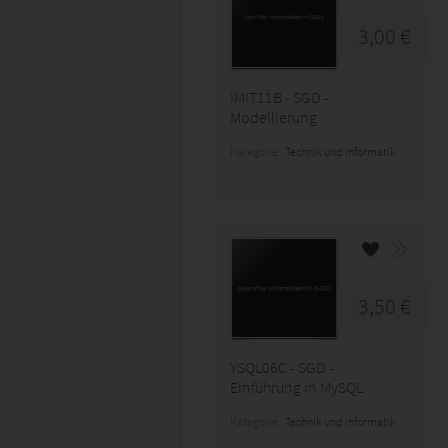
3,00 €
IMIT11B - SGD -
Modellierung
Kategorie:
Technik und Informatik
3,50 €
YSQL06C - SGD -
Einführung in MySQL
Kategorie:
Technik und Informatik