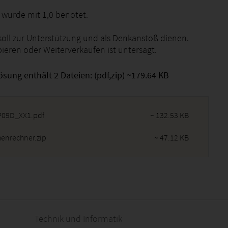
 wurde mit 1,0 benotet.
soll zur Unterstützung und als Denkanstoß dienen.
pieren oder Weiterverkaufen ist untersagt.
ösung enthält 2 Dateien: (pdf,zip) ~179.64 KB
09D_XX1.pdf
~ 132.53 KB
henrechner.zip
~ 47.12 KB
2026 - 17:58:48
Technik und Informatik