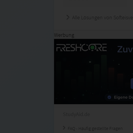
Alle Lösungen von Softeisve
Werbung
StudyAid.de
FAQ - Häufig gestellte Fragen