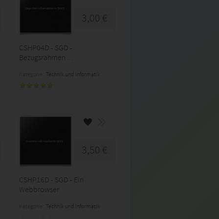
3,00 €
CSHP04D - SGD -
Bezugsrahmen ...
Kategorie:
Technik und Informatik
3,50 €
CSHP16D - SGD - Ein
Webbrowser
Kategorie:
Technik und Informatik