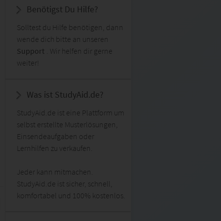
Benötigst Du Hilfe?
Solltest du Hilfe benötigen, dann
wende dich bitte an unseren
Support
. Wir helfen dir gerne
weiter!
Was ist StudyAid.de?
StudyAid.de ist eine Plattform um
selbst erstellte Musterlösungen,
Einsendeaufgaben oder
Lernhilfen zu verkaufen.
Jeder kann mitmachen.
StudyAid.de ist sicher, schnell,
komfortabel und 100% kostenlos.