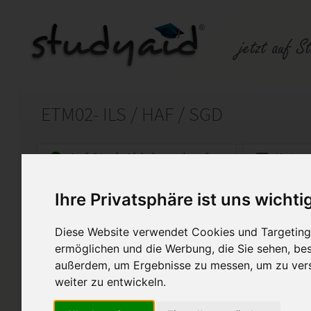
ETM02- ILS / HAF / SGD
Auf StudyAid.de verkaufen
Kateg
Ihre Privatsphäre ist uns wichti
Startseite
Technik und Informatik
Diese Website verwendet Cookies und Targeting 
Elektrotechnik
ermöglichen und die Werbung, die Sie sehen, bes
!!Bitte lass eine Bewertung da
außerdem, um Ergebnisse zu messen, um zu ver
weiter zu entwickeln.
Die Einsendeaufgabe zu ETM0