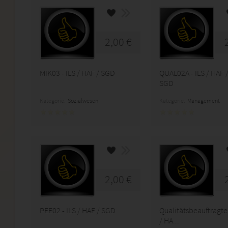
2,00 €
MIK03 - ILS / HAF / SGD
QUAL02A - ILS / HAF 
SGD
Kategorie:
Sozialwesen
Kategorie:
Management
2,00 €
PEE02 - ILS / HAF / SGD
Qualitätsbeauftragte
/ HA...