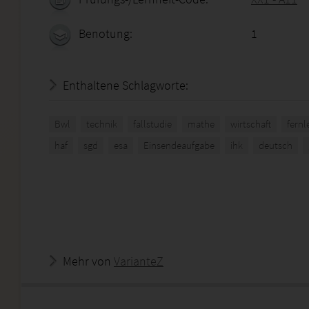
Benotung:
1
Enthaltene Schlagworte:
Bwl
technik
fallstudie
mathe
wirtschaft
fern
haf
sgd
esa
Einsendeaufgabe
ihk
deutsch
Mehr von
VarianteZ