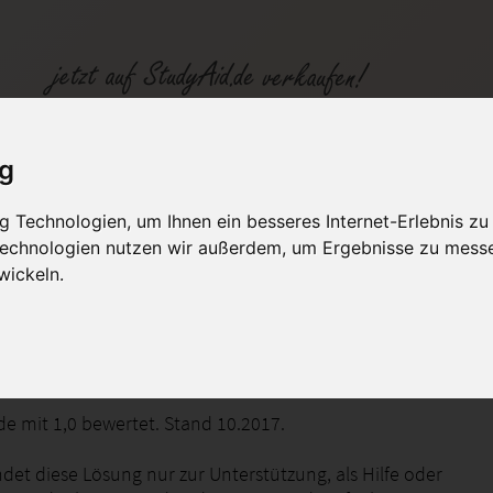
ig
 ETec 3aN
 Technologien, um Ihnen ein besseres Internet-Erlebnis zu
fen
Kategorien
Studiengänge / Lehr
 Technologien nutzen wir außerdem, um Ergebnisse zu mess
wickeln.
 der Feldberechnung Statische Felder
e mit 1,0 bewertet. Stand 10.2017.
det diese Lösung nur zur Unterstützung, als Hilfe oder