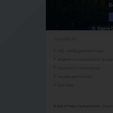
StudyAid.de
FAQ - Häufig gestellte Fragen
Allgemeine Geschäftsbedingung
Impressum & Datenschutz
Kontakt zum Support
RSS-Feed
© 2026 1M Media & Software GmbH - StudyAi