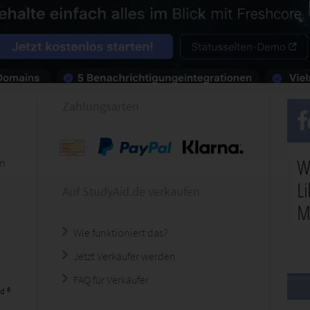
Zahlungsarten
en
Auf StudyAid.de verkaufen
Wie funktioniert das?
Jetzt Verkäufer werden
FAQ für Verkäufer
d ®