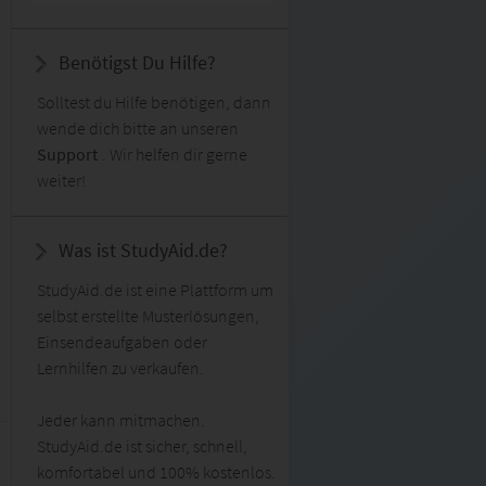
Benötigst Du Hilfe?
Solltest du Hilfe benötigen, dann
wende dich bitte an unseren
Support
. Wir helfen dir gerne
weiter!
Was ist StudyAid.de?
StudyAid.de ist eine Plattform um
selbst erstellte Musterlösungen,
Einsendeaufgaben oder
Lernhilfen zu verkaufen.
Jeder kann mitmachen.
StudyAid.de ist sicher, schnell,
komfortabel und 100% kostenlos.