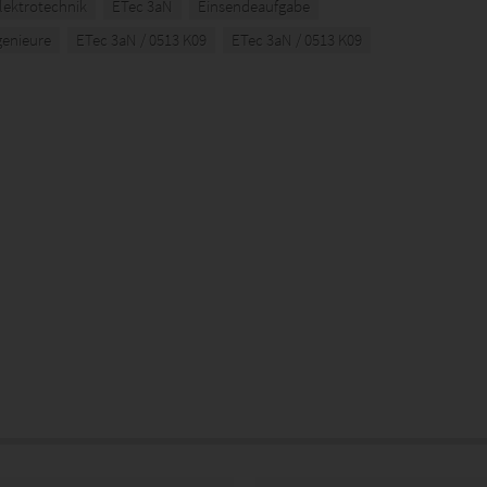
lektrotechnik
ETec 3aN
Einsendeaufgabe
genieure
ETec 3aN / 0513 K09
ETec 3aN / 0513 K09