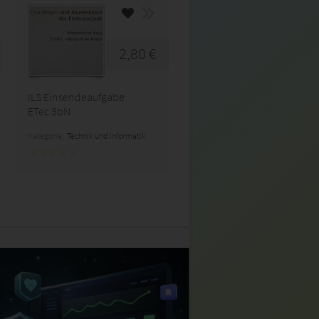
2,80 €
ILS Einsendeaufgabe
ETec 3bN
Kategorie:
Technik und Informatik