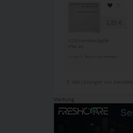
2,80 €
ILS Einsendeaufgabe
ETec 4N
Kategorie:
Technik und Informatik
Alle Lösungen von piewalke
Werbung