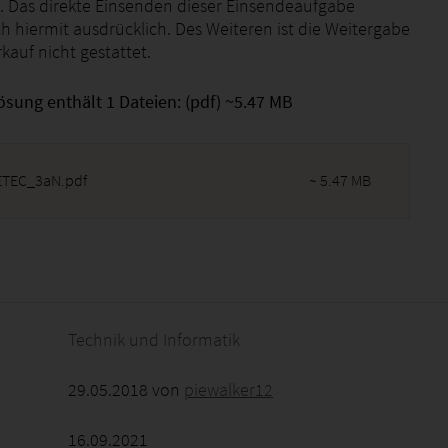
 Das direkte Einsenden dieser Einsendeaufgabe
h hiermit ausdrücklich. Des Weiteren ist die Weitergabe
kauf nicht gestattet.
ösung enthält 1 Dateien: (pdf) ~5.47 MB
ETEC_3aN.pdf
~ 5.47 MB
2026 - 22:16:36
Technik und Informatik
29.05.2018 von
piewalker12
16.09.2021