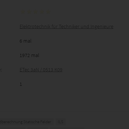
Elektrotechnik für Techniker und Ingenieure
6 mal
1972 mal
:
ETec 3aN / 0513 K09
1
dberechnung Statische Felder
ILS