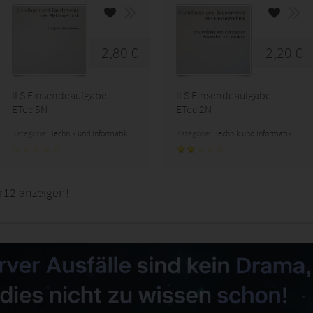
2,80 €
2,20 €
ILS Einsendeaufgabe
ILS Einsendeaufgabe
ETec 5N
ETec 2N
Kategorie:
Technik und Informatik
Kategorie:
Technik und Informatik
r12 anzeigen!