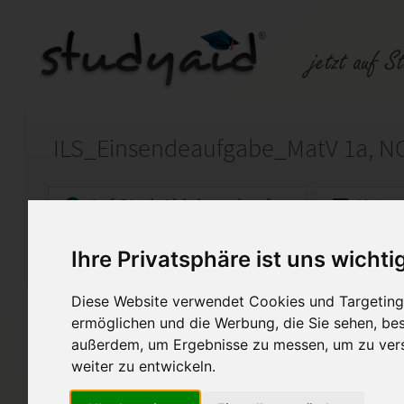
ILS_Einsendeaufgabe_MatV 1a, N
Auf StudyAid.de verkaufen
Kateg
Ihre Privatsphäre ist uns wichti
Startseite
Technik und Informatik
Diese Website verwendet Cookies und Targeting 
Einführung in die Algebra
ermöglichen und die Werbung, die Sie sehen, bes
Biete hier meine Korriegiert
außerdem, um Ergebnisse zu messen, um zu ver
MatV 1a an.
weiter zu entwickeln.