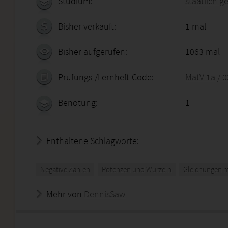
Studium:
staatlich g
Bisher verkauft:
1 mal
Bisher aufgerufen:
1063 mal
Prüfungs-/Lernheft-Code:
MatV 1a / 
Benotung:
1
Enthaltene Schlagworte:
Negative Zahlen
Potenzen und Wurzeln
Gleichungen mi
Mehr von
DennisSaw