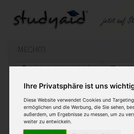
MECH03
Auf StudyAid.de verkaufen
Kateg
Ihre Privatsphäre ist uns wichti
Startseite
Technik und Informatik
Diese Website verwendet Cookies und Targeting 
Kinematik I
ermöglichen und die Werbung, die Sie sehen, bes
außerdem, um Ergebnisse zu messen, um zu ver
Dies ist nur ein Lösungsvorschlag
weiter zu entwickeln.
übernommen werden.