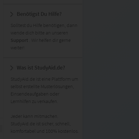
Benötigst Du Hilfe?
Solltest du Hilfe benötigen, dann
wende dich bitte an unseren
Support
. Wir helfen dir gerne
weiter!
Was ist StudyAid.de?
StudyAid.de ist eine Plattform um
selbst erstellte Musterlösungen,
Einsendeaufgaben oder
Lernhilfen zu verkaufen.
Jeder kann mitmachen.
StudyAid.de ist sicher, schnell,
komfortabel und 100% kostenlos.