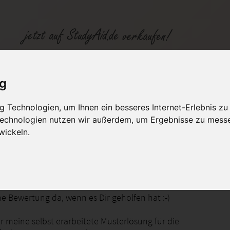
ig
 Technologien, um Ihnen ein besseres Internet-Erlebnis zu
fen
Kategorien
Studiengänge / Lehr
 Technologien nutzen wir außerdem, um Ergebnisse zu mess
wickeln.
ine Bewertung da, wenn es Dir geholfen hat :-)
er meine selbst erarbeitete Musterlösung für die