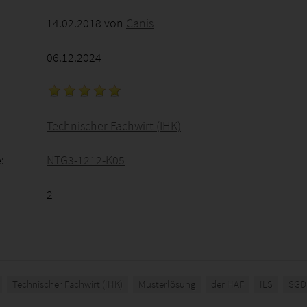
14.02.2018 von
Canis
06.12.2024
Technischer Fachwirt (IHK)
:
NTG3-1212-K05
2
Technischer Fachwirt (IHK)
Musterlösung
der HAF
ILS
SGD