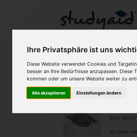
NTG3-1212-K05
Ihre Privatsphäre ist uns wicht
Diese Website verwendet Cookies und Targeting
Auf StudyAid.de verkau
besser an Ihre Bedürfnisse anzupassen. Diese
kommen oder um unsere Website weiter zu ent
Startseite
Technik und Informatik
Alle akzeptieren
Einstellungen ändern
NOTE 2
Bitte lass e
Ich biete hi