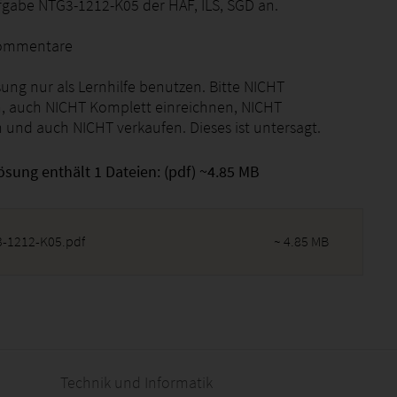
gabe NTG3-1212-K05 der HAF, ILS, SGD an.
kommentare
sung nur als Lernhilfe benutzen. Bitte NICHT
, auch NICHT Komplett einreichnen, NICHT
 und auch NICHT verkaufen. Dieses ist untersagt.
ösung enthält 1 Dateien: (pdf) ~4.85 MB
-1212-K05.pdf
~ 4.85 MB
2026 - 02:57:25
Technik und Informatik