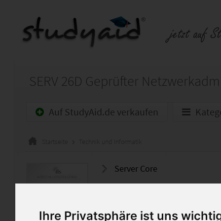
Auf StudyAid.de verkaufen
Kateg
Startseite
Technik und Informatik
Server Core
Hallo,
ich biete Euch hier meine Ein
Ihre Privatsphäre ist uns wichti